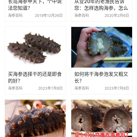
长岛海参甲天下，个中说
从业20年的老渔民告诉
法您知道？
您：怎样选购海参，怎么
买到好海参
海参百科
2019年12月26日
海参百科
2020年2月6日
买海参选择干的还是即食
如何将干海参泡发又粗又
的好？
长？
海参百科
2023年7月8日
海参百科
2023年7月8日