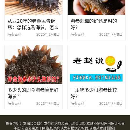
从业20年的老渔民告诉
海参刺细的好还是粗的
您：怎样选购海参，怎么
好？
买到好海参
海参百科
2020年2月6日
海参百科
2023年7月8日
多少头的即食海参算是好
一周吃多少根海参比较
海参？
好？
海参百科
2023年7月8日
海参百科
2023年7月8日
免责声明：本站会员自行发布的信息及资讯源自网络,本站不承担任何保证和责
任!部分图文来源于网络,如果您认为有损您的权益,请联系本站删除！