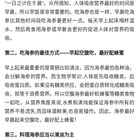
“一日之计在于晨”。众所周知，人体吸收营养最好的时间是
早晨，所以早饭是非常重要的。吃海参也是一样，早晨吃海
参比其他时间段吃海参要更好一点。每天早上起床喝杯温
水，然后再食用海参或早餐会更好的促进人体对营养的吸
收。
第二，吃海参的最佳方式——早起空腹吃，最好配蜂蜜
早上起来最重要的是胃肠比较清淡，因为海参最怕各种油，
会分解海参的营养。而生物学常识:人体是先吸收糖类，后
吸收蛋白质。如果没有糖类供应，会把蛋白质转化成糖类吸
收，就等于浪费营养。所以空腹海参最好和蜂蜜等糖类食物
一起吃。从营养角度来说,水煮和清炖能保证海参中所有的
营养不易流失,而且味道鲜美,也容易操作。因此，海参最好
早晨起来空腹吃，最好配上蜂蜜！
第三，料理海参应当以清淡为主