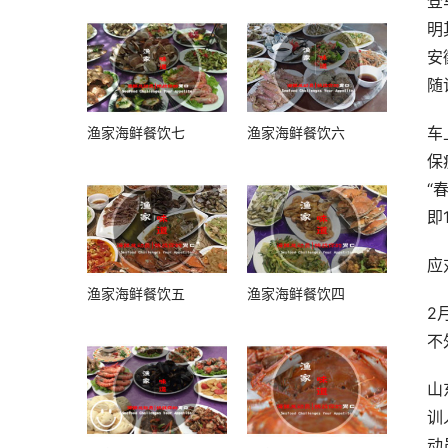
登
明
安
随
车
渔家海鲜餐饮七
渔家海鲜餐饮六
保
“
即
应
渔家海鲜餐饮五
渔家海鲜餐饮四
2
不
山
训
动