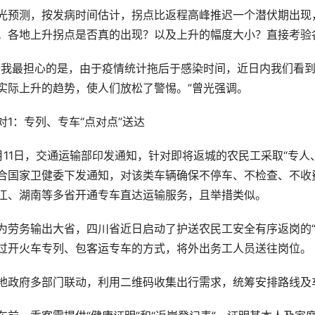
光预测，按发病时间估计，拐点比返程高峰推迟一个潜伏期出现
。各地上升拐点是否真的出现？以及上升的幅度大小？直接考验
令我最担心的是，由于疫情统计拖后于感染时间，近日内我们看
实际上升的趋势，使人们放松了警惕。”曾光强调。
对1：专列、专车“点对点”送达
月11日，交通运输部印发通知，针对即将返城的农民工采取“专人
合国家卫健委下发通知，对该类车辆确保不停车、不检查、不收
江、湖南等多省开通专车直达运输服务，且举措类似。
为劳务输出大省，四川省近日启动了护送农民工安全有序返岗的“
过开火车专列、包客运专车的方式，将外出务工人员送往岗位。
地政府多部门联动，利用二维码收集出行需求，统筹安排路线及