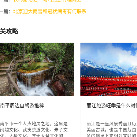
一篇：
北京迎大雨雪和冠状病毒有何联系
关攻略
南平周边自驾游推荐
丽江旅游旺季是什么时
南平市一个人杰地灵之地，这里是
丽江是一座风景秀丽且历
闽越文化、武夷茶道文化、朱子文
美丽古城，也是中国范围
化、太极文化、齐天大圣文化的发
多的继承下来相对完好的