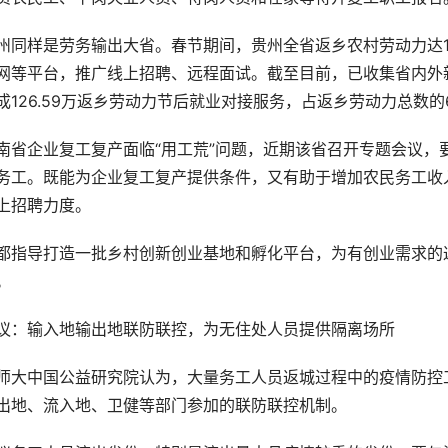
州同样是劳务输出大省。春节期间，贵州全省返乡农村劳动力达18
网等平台，推广线上招聘、远程面试。截至目前，已收集省内外新
成126.59万返乡劳动力节后就业对接服务，占返乡劳动力总数的67
南省企业复工复产面临“用工荒”问题，近期该省召开专题会议，
务工。既能为企业复工复产提供条件，又有助于增加农民务工收
上招聘力度。
都指导打造一批乡村创新创业基地和孵化平台，为有创业需求的
。
议：输入地输出地联防联控，为无住处人员提供隔离场所
师大中国公益研究院认为，大量务工人员返城过程中的疫情防控
出地、流入地、卫健等部门参加的联防联控机制。