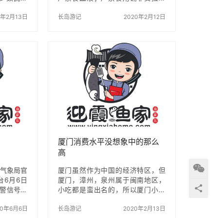
遇之都，
命而宰杀的动物； 禁止食用猛禽猛
有人是为
0年2月13日
兽。 2、禁用致醉和有毒的植物饮
长岛游记
2020年2月12日
愈情殇而
料，严禁饮酒； 禁止一切与酒有关
里的历史
的致醉物品，禁止从事与酒有关的
旺季是什
营生， 禁止出席有酒的宴席，严禁
旺季时间：
服用一切麻醉品和毒品。 二、服饰
多变，每
方面 1、禁止男性穿戴高贵服饰；
到他的不
2、禁止妇女显露美姿和妆饰； 3、
江的旅游
严禁改变人类原造的矫饰行为；
可以看到拉
4、严禁男人佩带黄金 饰物； 5、
花，到长
忌讳穆斯林穿外教服饰； 6、禁止
的雪山。
男女模仿。 三、卫生与性生活禁忌
野间婀娜多
1、禁止在公共场所…
厦门消费水平没想象中的那么
高
市气象局官
厦门虽然作为中国的经济特区，但
台6月6日
厦门，漳州，泉州属于闽南地区，
预警信号：
小吃都是蛮出名的，所以厦门小吃
京市大部分
其实并不贵，跟深圳比起来完全是
℃以上，请
20年6月6日
中低消费了，比一般城市高一点
长岛游记
2020年2月13日