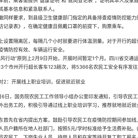
车前，乘客需提供“健康证明”和“返岗登记表”，证明其本人及
其基本信息和紧急联系人。
徽同样要求，到县级卫生健康部门指定的具备排查疫情防控能力
访记录表》，在确定健康且佩戴口罩的前提下，购票乘车。
上设置隔离区，每隔几个小时就要进行体温测量。对于开行的超
疫情防控有效、车辆运行安全。
春风行动”原则上2月9日开始，开展时间暂定1个月。四川省交通运
13个市州开行超长客车123趟次，将5366名农民工安全有序发
对2：开展线上职业培训，促进就近就业
月6日，国务院农民工工作领导小组办公室印发通知，引导农民
外出务工的，积极引导通过线上职业培训学习，推荐就地就近就
东首先在省内提出方案，鼓励引导农民工在疫情防控期间参加线
人员户籍所在地人社部门，按照5元/学时标准给予生活费补贴
员农民工、下岗失业人员、待岗人员和在家等待开复工职工报名