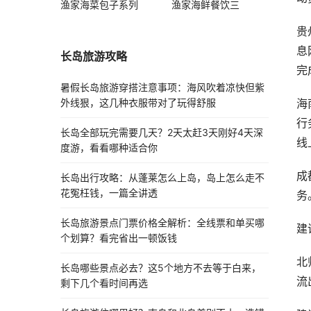
渔家海菜包子系列
渔家海鲜餐饮三
贵
息
长岛旅游攻略
完
暑假长岛旅游穿搭注意事项：海风吹着凉快但紫
海
外线狠，这几种衣服带对了玩得舒服
行
长岛全部玩完需要几天？2天太赶3天刚好4天深
线
度游，看看哪种适合你
成
长岛出行攻略：从蓬莱怎么上岛，岛上怎么走不
花冤枉钱，一篇全讲透
务
长岛旅游景点门票价格全解析：全线票和单买哪
建
个划算？看完省出一顿饭钱
北
长岛哪些景点必去？这5个地方不去等于白来，
流
剩下几个看时间再选