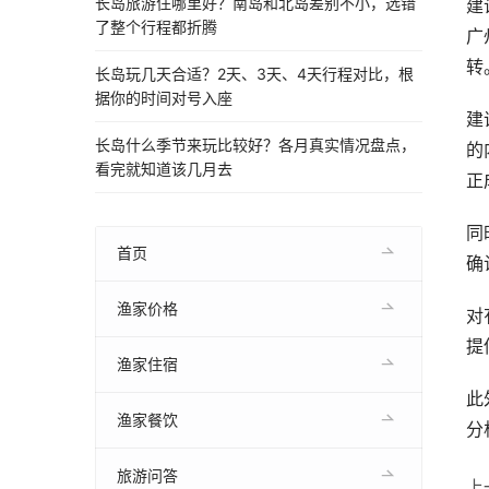
长岛旅游住哪里好？南岛和北岛差别不小，选错
建
了整个行程都折腾
广
转
长岛玩几天合适？2天、3天、4天行程对比，根
据你的时间对号入座
建
长岛什么季节来玩比较好？各月真实情况盘点，
的
看完就知道该几月去
正
同
首页
确
渔家价格
对
提
渔家住宿
此
渔家餐饮
分
旅游问答
上