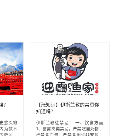
候？
【涨知识】伊斯兰教的禁忌你
知道吗？
史悠久的
伊斯兰教徒禁忌： 一、饮食方面
内为数不
1、畜禽肉类禁忌，严禁吃自死物；
少数民族
严禁食血液；严禁食用诵非安拉之