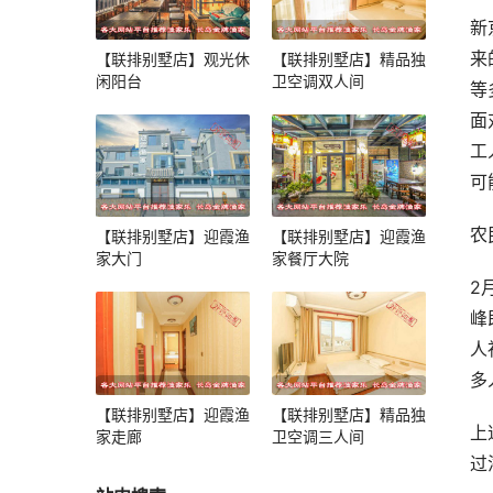
新
来
【联排别墅店】观光休
【联排别墅店】精品独
闲阳台
卫空调双人间
等
面
工
可
农
【联排别墅店】迎霞渔
【联排别墅店】迎霞渔
家大门
家餐厅大院
2
峰
人
多
【联排别墅店】迎霞渔
【联排别墅店】精品独
上
家走廊
卫空调三人间
过