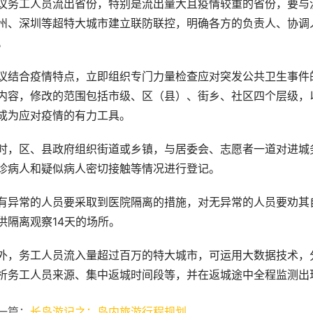
议务工人员流出省份，特别是流出量大且疫情较重的省份，要与
州、深圳等超特大城市建立联防联控，明确各方的负责人、协调
。
议结合疫情特点，立即组织专门力量检查应对突发公共卫生事件
内容，修改的范围包括市级、区（县）、街乡、社区四个层级，
成为应对疫情的有力工具。
时，区、县政府组织街道或乡镇，与居委会、志愿者一道对进城
诊病人和疑似病人密切接触等情况进行登记。
有异常的人员要采取到医院隔离的措施，对无异常的人员要劝其
供隔离观察14天的场所。
外，务工人员流入量超过百万的特大城市，可运用大数据技术，
析务工人员来源、集中返城时间段等，并在返城途中全程监测出
一篇：
长岛游记之：岛内旅游行程规划