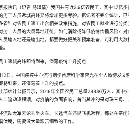
京报快讯（记者 马瑾倩）我国共有近2.9亿农民工，其中1.7
的务工人员返城高峰又将增加更多考验。据记者不完全统计，已
多省针对农民工返工出台相关政策措施，对农民工就业进行分类
对务工人员的大量异地迁徙，如何消除或降低疫情传播风险？对
人员输入地还是输出地，都要做好把关和预案准备，可利用大数
能。
民工返城高峰即将到来，潜藏疫情上升拐点
月12日，中国疾控中心流行病学首席科学家曾光在个人微博发文
即将到来，还潜藏着上升的拐点。
社部统计公报显示，2018年全国农民工总量28836万人，其中外
人口流动返程潮，对疫情的负面影响，首当其冲的是对珠三角、
述流动大军无论乘坐火车、长途汽车还是飞机返程，都处在密闭
潜伏期，需要做大量艰苦细致的工作。