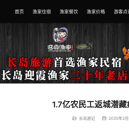
首页
渔家住宿
渔家餐饮
渔家价格
游客点
1.7亿农民工返城潜
长岛游记
2020年2月