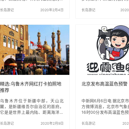
源地，被称为“道南理窟”和“闽邦邹
的古镇；丽江是热门的艳
鲁”，曾培养出两千多位进士和十七
长岛游记
2020年2月4日
也是文艺青年的集合地。
长岛游记
202
位宰相。那么这么优秀的南平有哪
了风景而来，有人为了治
些值得去的旅游景点呢？让我们一
来，也有人是为了感受这
起来看看吧！ 1.武夷山 武夷山山美
气息，那么在丽江旅游的
水美，是到南平旅游一定会去的旅
么时候呢？ 丽江的旅游
游景点，武夷山非常大，景点之间
丽江一年四季展示着他的
离得比较远，建议至少花2天的时间
次来到这里你都会感受
进行游玩才不至于太赶。第一天可
同，所以一年四季都是丽
以先体验一下九曲溪漂流，整个行
旺季。 1-4月的丽江：
程大概1-2个小时，沿途的风景真的
市的农田上看漫山的油菜
很美，要记得给船工小费哦，他会
江的第一湾和玉龙看皑皑
给你做景点的介绍，这样游玩起来
5-8月的丽江：可以看山
会…
姿的山野…
精选:乌鲁木齐网红打卡拍照地
北京发布高温蓝色预警
推荐
乌鲁木齐位于新疆中部，天山北
中新网6月6日电 据北京
麓，是新疆维吾尔自治区的首府。
方微博消息，北京市气象
它是是世界上最内陆、距离海洋和
16时00分发布高温蓝色
海岸线最远的大型城市，也是亚洲
预计6月7日至8日，北
的地理中心。乌鲁木齐是新疆乃至
长岛游记
2020年2月9日
地区日最高气温将达36
长岛游记
20