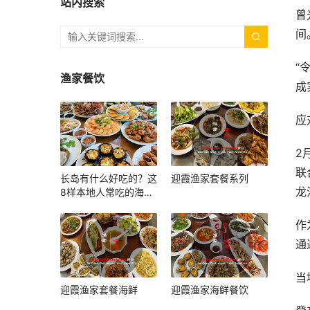
站内搜索
曾
间
“
渔家餐饮
成
应
2
联
长岛有什么好吃的？这
迎霞渔家套餐系列
龙
8样本地人常吃的海鲜
和小吃，上岛照着吃就
对了
作
通
当
迎霞渔家套餐海鲜
迎霞渔家海鲜餐饮