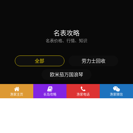
名表攻略
名表价格、行情、知识
全部
劳力士回收
欧米茄万国浪琴
万国手表全系列盘点：从飞行员到
葡萄牙，一篇看懂所有系列与回收
渔家主页
长岛攻略
渔家电话
渔家微信
行情
欧米茄万国浪琴
2026年8月8日
欧米茄各个系列手表回收值多少
钱？