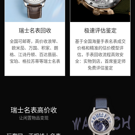
瑞士名表回收
极速评估鉴定
全国可邮寄，高价收浪琴、
基于全国海量手表名表成交
欧米茄、万国、积家、朗
价格和精准的估价模型评
格、江诗丹顿、百达翡丽、
估，手表回收流程高效安
宝珀、格拉苏蒂等瑞士名表
全：实物到店，首席鉴定师
免费评估鉴定
瑞士名表高价收
让闲置物品变现