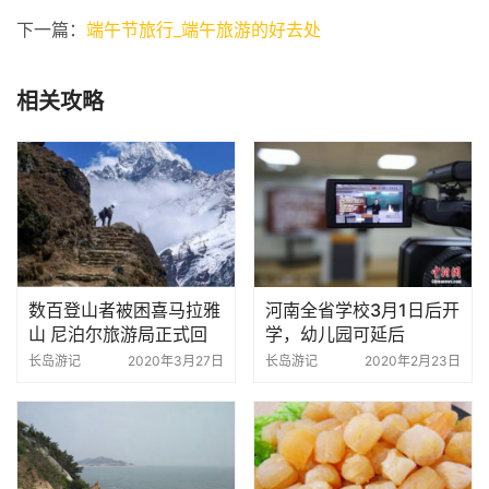
下一篇：
端午节旅行_端午旅游的好去处
相关攻略
数百登山者被困喜马拉雅
河南全省学校3月1日后开
山 尼泊尔旅游局正式回
学，幼儿园可延后
应
长岛游记
2020年3月27日
长岛游记
2020年2月23日