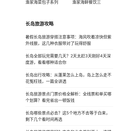
渔家海菜包子系列
渔家海鲜餐饮三
长岛旅游攻略
暑假长岛旅游穿搭注意事项：海风吹着凉快但紫
外线狠，这几种衣服带对了玩得舒服
长岛全部玩完需要几天？2天太赶3天刚好4天深
度游，看看哪种适合你
长岛出行攻略：从蓬莱怎么上岛，岛上怎么走不
花冤枉钱，一篇全讲透
长岛旅游景点门票价格全解析：全线票和单买哪
个划算？看完省出一顿饭钱
长岛哪些景点必去？这5个地方不去等于白来，
剩下几个看时间再选