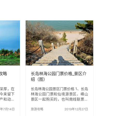
攻略
长岛林海公园门票价格_景区介
绍（图）
深厚，在
长岛林海公园景区门票价格 1、长岛
今来留下
林海公园门票和仙境源景区、峰山
产和动人
景区一起购买的，也叫南线联票，
莱夷之地，
价格为120元/张，学生证，老人证
年（公元
4年7月14日
可享受优惠，身高不满1.2米的免
旅游攻略
2019年12月27日
。长岛的航
费。 2、开放时间：8：00—18：