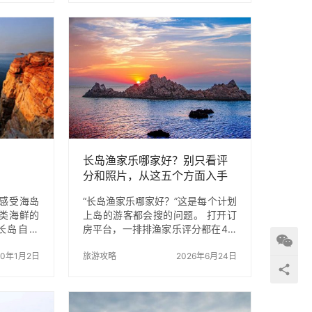
新石器时
00 3、交通指南：离客运码头6公
开始了航
里，乘车可达。 4、最佳旅游时
岛北庄遗
间：4月～11月 5、温馨提示：如果
展示了当
嫌麻烦可让渔家老板代购景区门
岛还是古
票，代购景区门票不收服务费，具
站，在中
体可与渔家联系。 长岛林海公园地
了重要作
理位置图 林海公园介绍 长岛林海公
许多神话
园景区，位于长岛城区最南端，北
事就发生在
含烽山凌空的鸟展馆，南衔玉滩堆
神秘的色
雪的长山尾(黄渤海分…
长岛渔家乐哪家好？别只看评
分和照片，从这五个方面入手
就能选对
感受海岛
“长岛渔家乐哪家好？”这是每个计划
类海鲜的
上岛的游客都会搜的问题。 打开订
长岛自助
房平台，一排排渔家乐评分都在4.5
别建议采用
以上，照片都挺好看，价格从两百
功课，事
20年1月2日
多到四五百不等，看着都差不多。
旅游攻略
2026年6月24日
门票，这
可真住进去，差别就出来了：有人
游吃的更
顿顿海鲜吃到撑，有人桌上大半是
其实游记不
凉菜凑数；有人住了两晚还想再