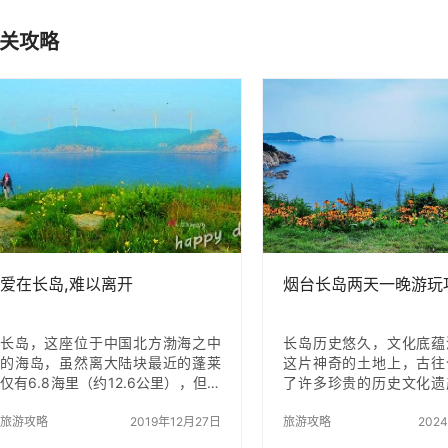
关攻略
爱在长岛,难以离开
烟台长岛两天一晚游玩
长岛，这座位于中国北方渤海之中
长岛历史悠久，文化底蕴
的海岛，虽然离大陆块最近的蓬莱
这片神奇的土地上，古往
仅有6.8海里（约12.6公里），但就
了许多珍贵的历史文化遗
是这看似非常近的距离，却造就了
的传说故事。 长岛古为
一个与众不同的长岛。 如果您有机
旅游攻略
2019年12月27日
秦朝属黄县，唐代神龙三
旅游攻略
202
会登上蓬莱至长岛的轮渡航班，或
707 年）归蓬莱县管辖