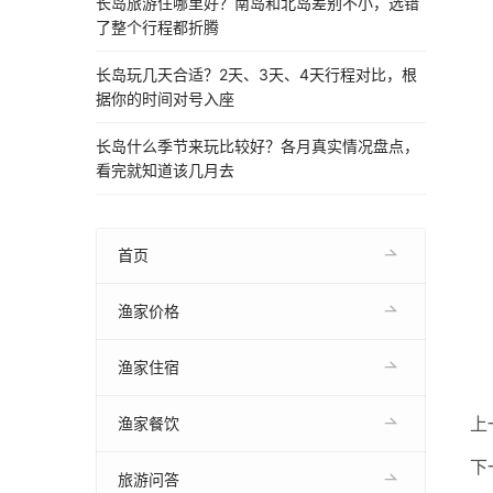
长岛旅游住哪里好？南岛和北岛差别不小，选错
了整个行程都折腾
长岛玩几天合适？2天、3天、4天行程对比，根
据你的时间对号入座
长岛什么季节来玩比较好？各月真实情况盘点，
看完就知道该几月去
首页
渔家价格
渔家住宿
上
渔家餐饮
下
旅游问答