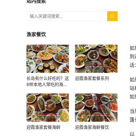
站内搜索
渔家餐饮
如
到
话
长岛有什么好吃的？这
迎霞渔家套餐系列
如
8样本地人常吃的海鲜
站
和小吃，上岛照着吃就
如
对了
当
篷
迎霞渔家套餐海鲜
迎霞渔家海鲜餐饮
以