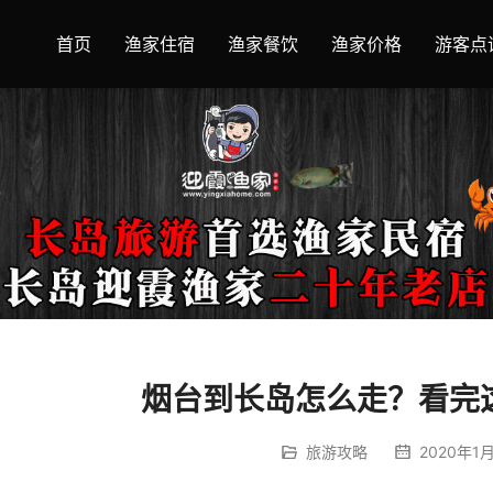
首页
渔家住宿
渔家餐饮
渔家价格
游客点
烟台到长岛怎么走？看完
旅游攻略
2020年1月