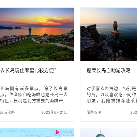
许船至中途，您就会喜欢上这座渤
海历史源远流长，早在
海中的海岛。 爱在长岛，难以离开
代，这里的先民们就已经
原因一：海上长岛 通过各种导航/地
海活动。在长岛的大黑山
图软件，会非常明了的告知您长岛
址，出土了大量的文物，
的具体位置。位于渤海与黄海交汇
时的渔猎和农耕文化。长
处，如珠玑一般洒落于胶东半岛与
代海上丝绸之路的重要驿
辽东半岛之间的32座岛屿组成的长
外经济文化交流中发挥
岛，也称庙岛群岛。 因为长岛与陆
用。此外，长岛还流传着
地隔海相望，景致别具一格。 或许
传说，如“八仙过海”的故
沿海的游人要说了，都一样的海…
这里，为长岛增添了一抹
彩。 如果您…
去长岛玩住哪里比较方便？
蓬莱长岛自助游攻略
长岛拥有诸多景点，除了长岛景
对于喜欢去海边、特别是
点，住渔家和吃海鲜也是长岛一大
的海，以及喜欢吃不同种
特色，长岛是北方重要的海鲜产区
朋友，我隆重推荐蓬莱
之一，其海鲜肥美、新鲜，那么长
游。 这条旅游游览线特
岛有什么特色渔家和住宿呢？去长
旅游攻略
2023年6月21日
自助游的方式，事先做好
旅游攻略
20
岛玩住哪里比较方便？在这里为您
先预定好住宿和优惠景区
一网打尽。 长岛简介 长岛由151个
样一定能比跟着旅行团旅
岛屿组成，宛若一串柔美的珍珠洒
好、玩的更多更自在。 