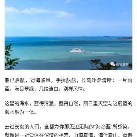
船已启航，对海临风，手抚船舷，长岛逐渐清晰：一片蔚
蓝，满目翠绿，几缕洁白，别样风情。
这里的海水，蓝得清澈，蓝得自然，丽日里天空与这蔚蓝的
海水融为一体。
去过长岛的人们，全都为你那无边无际的“海岛蓝”所感染，
就像是一对爱侣在深情的相恋，山倚着海，海伴着山，蓝偎