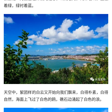
着绿，绿衬着蓝。
天空中，絮团样的白云又开始向我们飘来，白得朴素，白得
自然，海面上飞过了白色的鸥，礁石边涌起了白色的浪。