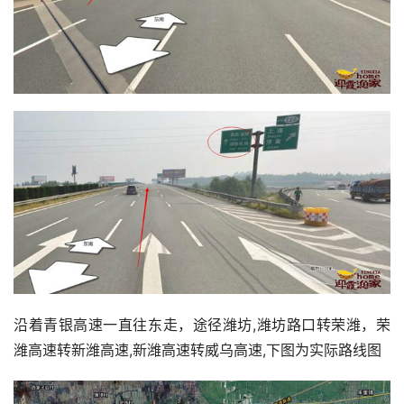
沿着青银高速一直往东走，途径潍坊,潍坊路口转荣潍，荣
潍高速转新潍高速,新潍高速转威乌高速,下图为实际路线图 