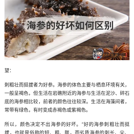
望：
刺粗壮而挺拔者为好参。海参的体色主要与栖息环境有关，
一般呈褐色，但生活在岩礁附近的海参与生活在泥沙、碎石
底的海参相比较，前者的颜色往往较深。生活在海藻间者，
常带有绿色，有时变成赤褐色或紫褐色。
所以，颜色决定不出海参的好坏。“好的海参刺粗壮而挺
拔，也就是俗称的短、粗、胖，而劣质海参的刺长、尖、