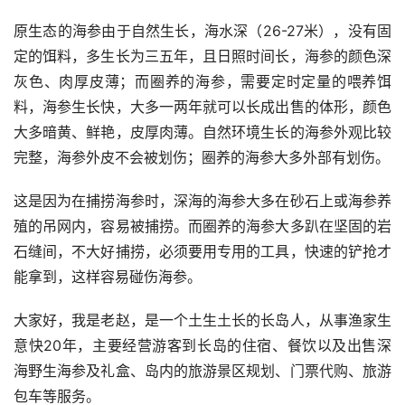
原生态的海参由于自然生长，海水深（26-27米），没有固
定的饵料，多生长为三五年，且日照时间长，海参的颜色深
灰色、肉厚皮薄；而圈养的海参，需要定时定量的喂养饵
料，海参生长快，大多一两年就可以长成出售的体形，颜色
大多暗黄、鲜艳，皮厚肉薄。自然环境生长的海参外观比较
完整，海参外皮不会被划伤；圈养的海参大多外部有划伤。
这是因为在捕捞海参时，深海的海参大多在砂石上或海参养
殖的吊网内，容易被捕捞。而圈养的海参大多趴在坚固的岩
石缝间，不大好捕捞，必须要用专用的工具，快速的铲抢才
能拿到，这样容易碰伤海参。
大家好，我是老赵，是一个土生土长的长岛人，从事渔家生
意快20年，主要经营游客到长岛的住宿、餐饮以及出售深
海野生海参及礼盒、岛内的旅游景区规划、门票代购、旅游
包车等服务。