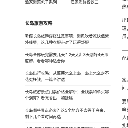
渔家海菜包子系列
渔家海鲜餐饮三
热
出
长岛旅游攻略
理
员
暑假长岛旅游穿搭注意事项：海风吹着凉快但紫
外线狠，这几种衣服带对了玩得舒服
—
长岛全部玩完需要几天？2天太赶3天刚好4天深
配
度游，看看哪种适合你
—
长岛出行攻略：从蓬莱怎么上岛，岛上怎么走不
案
花冤枉钱，一篇全讲透
间
长岛旅游景点门票价格全解析：全线票和单买哪
个划算？看完省出一顿饭钱
要
峰
长岛哪些景点必去？这5个地方不去等于白来，
剩下几个看时间再选
人
扎