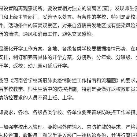
是设置隔离观察场所。要设置相对独立的隔离区(室)，发现师生
门和上级主管部门，妥善予以处置。有条件的学校，特别是高校
件、活动条件的隔离观察区，对来自疫情高发地区或有感染风险
所的清洁、通风和消毒工作，避免交叉感染。
是细化开学工作方案。各地、各级各类学校要根据疫情形势，在疫
安排，制订和完善具体的开学方案，分院系、分年级、分班级、
开学、返校；幼儿园可延后开学。
按照《河南省学校新冠肺炎疫情防控工作指南和流程图》的要求
后学校教学、师生生活中的防控措施，特别是要做好返校教职员
情防控要求的人员不得上班、上学。
知要求，各地、各级各类学校、各单位要完善联防联控工作举措
—加强学校出入管理。要按照外防输入、内防扩散的要求，严格
入校管理，教职员工和学生进入校门一律核验身份，并进行登记