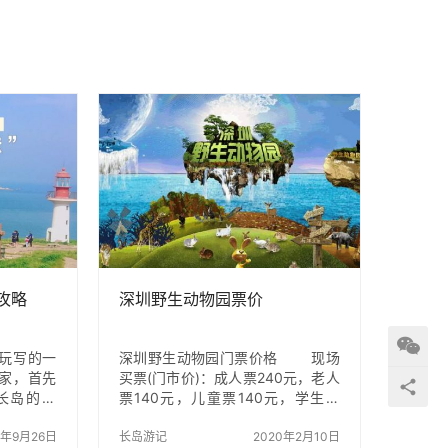
攻略
深圳野生动物园票价
玩写的一
深圳野生动物园门票价格 现场
家，首先
买票(门市价)：成人票240元，老人
长岛的景
票140元，儿童票140元，学生票
线包括：
240元 提前在网上预订门票：
。南线：峰
0年9月26日
成人230元，老人票儿童票均是140
长岛游记
2020年2月10日