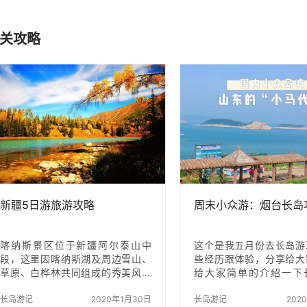
关攻略
新疆5日游旅游攻略
周末小众游：烟台长岛
喀纳斯景区位于新疆阿尔泰山中
这个是我五月份去长岛游
段，这里因喀纳斯湖及周边雪山、
些经历跟体验，分享给大
草原、白桦林共同组成的秀美风光
给大家简单的介绍一下
而闻名遐迩，被誉为“东方瑞士、摄
点，分为南线和北线。北
影师天堂”。 喀纳斯禾木环线5日游
长岛游记
2020年1月30日
仙境源—月牙湾–九丈崖
长岛游记
202