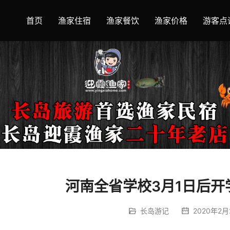
首页
渔家住宿
渔家餐饮
渔家价格
游客点
河南全省学校3月1日后开
长岛游记
2020年2月