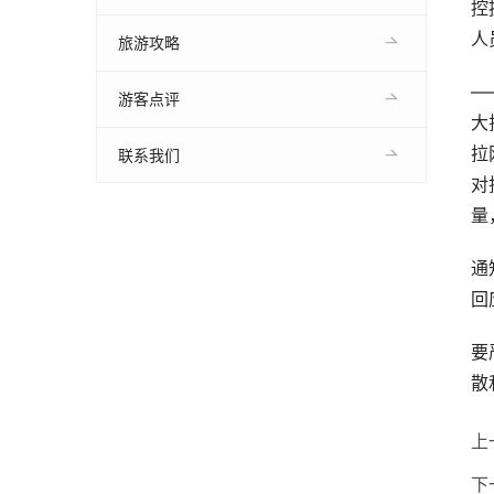
控
人
旅游攻略
—
游客点评
大
拉
联系我们
对
量
通
回
要
散
上
下