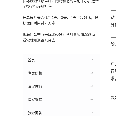
长岛旅游住哪里好？南岛和北岛差别不小，选错
了整个行程都折腾
—
动
长岛玩几天合适？2天、3天、4天行程对比，根
据你的时间对号入座
身
长岛什么季节来玩比较好？各月真实情况盘点，
—
看完就知道该几月去
除
—
首页
户
行
渔家价格
求
渔家住宿
—
党
渔家餐饮
—
旅游问答