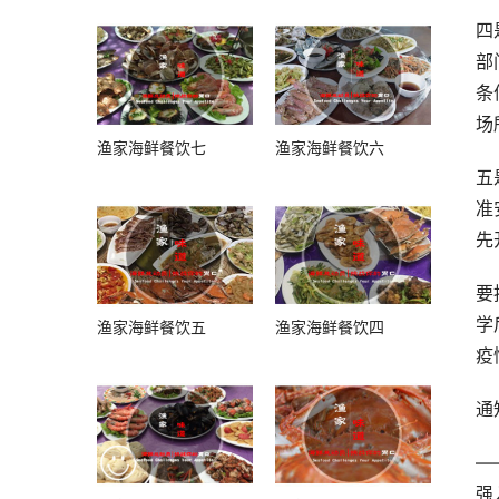
四
部
条
场
渔家海鲜餐饮七
渔家海鲜餐饮六
五
准
先
要
学
渔家海鲜餐饮五
渔家海鲜餐饮四
疫
通
—
强