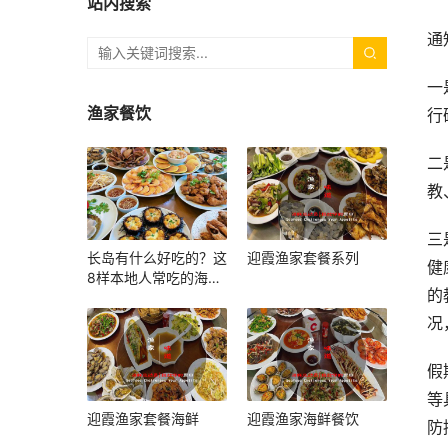
站内搜索
通
一
渔家餐饮
行
二
教
三
长岛有什么好吃的？这
迎霞渔家套餐系列
健
8样本地人常吃的海鲜
的
和小吃，上岛照着吃就
对了
况
假
等
迎霞渔家套餐海鲜
迎霞渔家海鲜餐饮
防