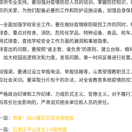
提供专业支持。要加强对疫情防控人员的培训，掌握防控知识，
员的关爱，为他们配备必要的工作和防护设施设备，加强自身保
—全面加强学校安全工作。要在做好疫情联防联控工作的同时，
排查，重点对校舍、消防、危险化学品、特种设备、食品、校车
网式排查，查找学校安全工作方面的漏洞和事故隐患。
排查出的问题，要按照“谁主管、谁负责”的原则，建立台账、细
，加大校园巡逻频次和力度，发现问题，第一时间妥善进行处置
知强调，要通过设立举报电话、举报信箱等，认真受理教职员工
应社会关切。要采取分片包干的办法，对全省教育系统疫情防控
严格政治纪律和工作纪律，力戒形式主义、官僚主义，对不履行
和恶劣社会影响的，严肃追究相关单位和人员的责任。
一篇：
恭喜！四川藏区实现全部脱贫
一篇：
石家庄平山发生3.0级地震