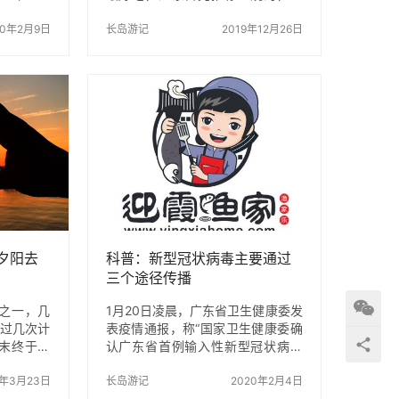
1日 主会
道更加入味而且浓郁，很好吃的，
三亚、儋
20年2月9日
有一点点汤汁，用来拌饭也是极好
长岛游记
2019年12月26日
作为海南国
的。 主料 带鱼500克辅料 花生油
，本届欢
30毫升 老抽8毫升 蚝油1勺 糖10克
、营销旅游
生抽10毫升 香醋10毫升 小葱1棵 姜
、创造旅
3克 红烧带鱼的做法 1.带鱼一包，
高旅文结合
室温解冻。 2.刷去表面的白色，也
高民众参
有的人不管这个的，去掉带鱼内
为目标，重
脏，清洗干净。 3.每一段都一分为
术特色，
二，切成合适长短的鱼段。 4.加少
会、2个论
许盐和葱姜腌制一会。 5.平底锅下
主题线路等
入比炒菜掠夺的油，放入带鱼段煎
炸…
夕阳去
科普：新型冠状病毒主要通过
三个途径传播
岛之一，几
1月20日凌晨，广东省卫生健康委发
做过几次计
表疫情通报，称“国家卫生健康委确
末终于成
认广东省首例输入性新型冠状病毒
历称庙岛群
感染的肺炎确诊病例”。1月19日，
 中国 山
0年3月23日
国家卫生健康委发布声明称，正积
长岛游记
2020年2月4日