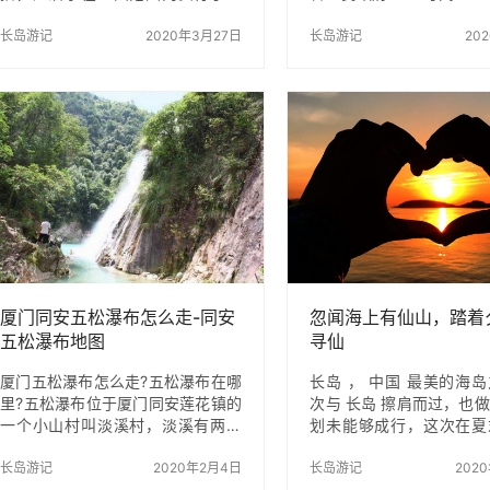
锁，这导致数百名徒步旅行者被困
22日-2019年12月3
在了尼泊尔境内的高海拔登山路线
长岛游记
2020年3月27日
场：海口 分会场：
长岛游记
20
上。 封锁从周二开始，将持续一
州、琼海、万宁、陵水 
周。尼泊尔旅游局发言人Shradha
际旅游消费年的重要活动
Shrestha说，至少有四条登山路线
乐节以“宣传旅游新业态
上的约500名外国旅行者由于封锁
新产品、推出旅游新线路
无法返回。 Shrestha告诉CNN:“我
游新效应”为核心，以“提
们正在与多个政府机构合作，来营
度、提高国际化水平、提
救这些徒步旅行者并将他们带到加
与度、提高市场影响力”
德满都，这样我们就可以与大使馆
点突出海南文化内涵及艺
协调，将他们空运回国。” Shrestha
并将通过重点举办5个展
指出：“德国和法国等几个国家的大
坛、7项赛事，推出六大
使…
举措，深挖展…
厦门同安五松瀑布怎么走-同安
忽闻海上有仙山，踏着
五松瀑布地图
寻仙
厦门五松瀑布怎么走?五松瀑布在哪
长岛 ， 中国 最美的海
里?五松瀑布位于厦门同安莲花镇的
次与 长岛 擦肩而过，也
一个小山村叫淡溪村，淡溪有两个
划未能够成行，这次在夏
瀑布：同安五松瀑布和筛斗瀑布，
行。 关于长岛 长岛 、
其中五松瀑布更为雄伟壮观!厦门五
长岛游记
2020年2月4日
岛，古称沙门岛。是隶属于
长岛游记
202