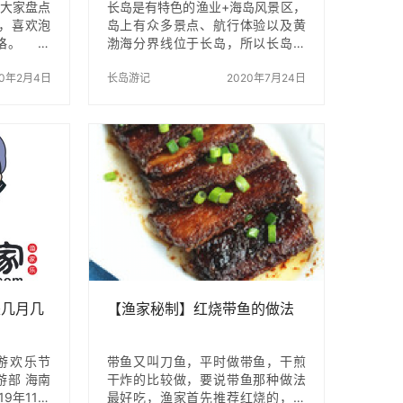
面大家盘点
长岛是有特色的渔业+海岛风景区，
，喜欢泡
岛上有众多景点、航行体验以及黄
错过咯。
渤海分界线位于长岛，所以长岛有
哪里好：
独特的海鲜体验、景点体验和海上
养圣地：
20年2月4日
体验。看完这篇攻略您会对长岛有
长岛游记
2020年7月24日
域：南京
一个全面的认识。 长岛及其周边岛
泉区5号
屿之前是军事要地，有解放军驻
服务 原
扎，后来由于现代战争的变化，长
落于南京
岛驻军数量减少了很多，周围有不
由军师疗
少长辈在长岛服役过，所以编者对
域组成，
长岛很有感情。这篇攻略为大家全
汤山温泉
面介绍长岛的陆上景点、海上景
能提供个
点、住宿、交通和购物消费等情
区。汤山
况，为了控制篇幅，本文对各个部
官显贵所
分仅做框架性介绍，之后每个部分
养区已…
的详细内容我会用单篇攻略再展
开，请大家关注。 长岛为…
是几月几
【渔家秘制】红烧带鱼的做法
游欢乐节
带鱼又叫刀鱼，平时做带鱼，干煎
部 海南
干炸的比较做，要说带鱼那种做法
9年11月
最好吃，渔家首先推荐红烧的，味