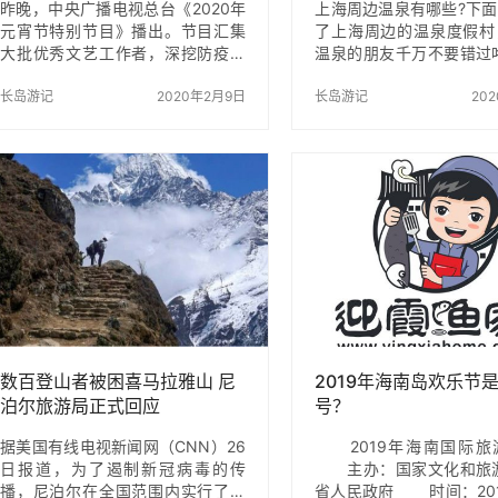
昨晚，中央广播电视总台《2020年
上海周边温泉有哪些?下
元宵节特别节目》播出。节目汇集
了上海周边的温泉度假村
大批优秀文艺工作者，深挖防疫一
温泉的朋友千万不要
线感人故事，致敬为防疫工作默默
上海周边温泉度假村
贡献的“最美逆行者”，在这个不寻常
长岛游记
2020年2月9日
南京汤山一号温泉 疗
长岛游记
20
的元宵节送上了一台不寻常的节
南京汤山一号温泉 区
目，传递温暖、大爱与深深的祝
东郊风景区-汤山镇温
福。 虽然节目现场的观众席空无一
特色：个性化特色疗养
人，但观众并未缺席。“台下无人，
南京军区温泉疗养区，坐
我们都在，十四亿人都在。”节目播
汤山温泉发源处，客房是
完好评如潮。观众称赞整场节目展
养楼和将军别墅群两大区
现了中华民族的伟大凝聚力，感受
更是本地区唯一一家将纯
到全国人民携手同心、攻克难关的
水直接引入到每间客房，
强大精神力量。许多网友纷纷用文
性化 温泉泡浴的疗养
字刷屏的方式呐喊：“加油每一个中
温泉历来被文人墨客、达
国人！明天会更好！” 平凡英雄，大
赞美; 温泉特色：前疗
爱模…
数百登山者被困喜马拉雅山 尼
2019年海南岛欢乐节
泊尔旅游局正式回应
号？
据美国有线电视新闻网（CNN）26
2019年海南国际旅
日报道，为了遏制新冠病毒的传
主办：国家文化和旅游
播，尼泊尔在全国范围内实行了封
省人民政府 时间：201