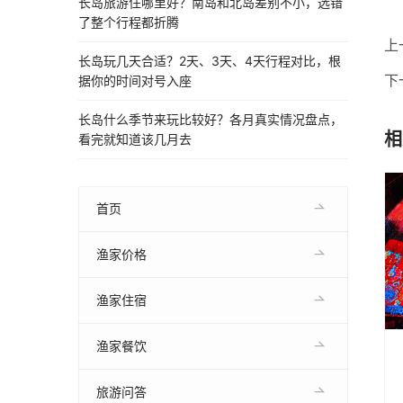
长岛旅游住哪里好？南岛和北岛差别不小，选错
了整个行程都折腾
上
长岛玩几天合适？2天、3天、4天行程对比，根
下
据你的时间对号入座
长岛什么季节来玩比较好？各月真实情况盘点，
相
看完就知道该几月去
首页
渔家价格
渔家住宿
渔家餐饮
旅游问答