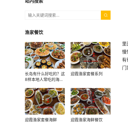
站内搜索
渔家餐饮
里
慢
有
门
长岛有什么好吃的？这
迎霞渔家套餐系列
8样本地人常吃的海鲜
和小吃，上岛照着吃就
对了
迎霞渔家套餐海鲜
迎霞渔家海鲜餐饮