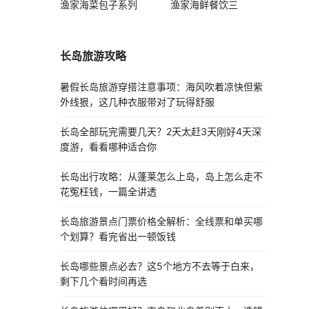
渔家海菜包子系列
渔家海鲜餐饮三
长岛旅游攻略
暑假长岛旅游穿搭注意事项：海风吹着凉快但紫
外线狠，这几种衣服带对了玩得舒服
长岛全部玩完需要几天？2天太赶3天刚好4天深
度游，看看哪种适合你
长岛出行攻略：从蓬莱怎么上岛，岛上怎么走不
花冤枉钱，一篇全讲透
长岛旅游景点门票价格全解析：全线票和单买哪
个划算？看完省出一顿饭钱
长岛哪些景点必去？这5个地方不去等于白来，
剩下几个看时间再选