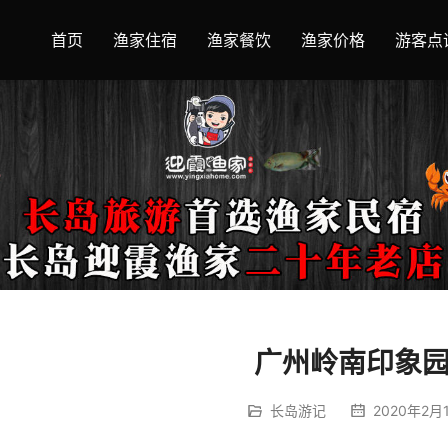
首页
渔家住宿
渔家餐饮
渔家价格
游客点
广州岭南印象
长岛游记
2020年2月1