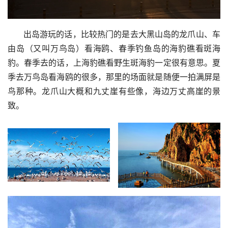
      出岛游玩的话，比较热门的是去大黑山岛的龙爪山、车
由岛（又叫万鸟岛）看海鸥、春季钓鱼岛的海豹礁看斑海
豹。春季去的话，上海豹礁看野生斑海豹一定很有意思。夏
季去万鸟岛看海鸥的很多，那里的场面就是随便一拍满屏是
鸟那种。龙爪山大概和九丈崖有些像，海边万丈高崖的景
致。