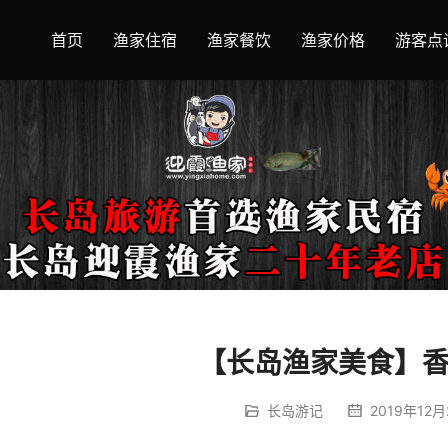
首页
渔家住宿
渔家餐饮
渔家价格
游客点
【长岛渔家美食】
长岛游记
2019年12月