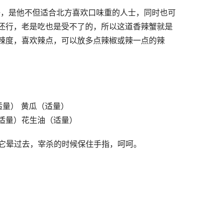
好，是他不但适合北方喜欢口味重的人士，同时也可
还行，老是吃也是受不了的，所以这道香辣蟹就是
辣度，喜欢辣点，可以放多点辣椒或辣一点的辣
适量） 黄瓜（适量）
（适量）花生油（适量）
让它晕过去，宰杀的时候保住手指，呵呵。