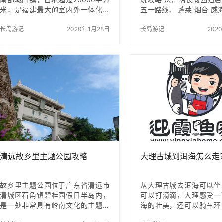
米，是福建最大的室内外一体化水
五一路线， 蓬莱 烟台 威海
乐园。园内所有的游乐设备均由世
是目标范围，几处沿海城
界级水上设备公司设计及提供，精
长岛游记
2020年1月28日
都不高， 长岛及蓬莱的温
长岛游记
202
彩刺激比肩世界顶尖水主题乐园，
20度左右，五一期间不
给爱玩水的您世界级的玩水体验。
虑再三还是最终还是选择
挑战青春活力，畅游水乐园。您可
长岛 。 先选路线，计
以和您家人及朋友这里寻找自己的
发，夜里达到。四点半
乐趣，不论是休闲避暑还是重拾激
的，走荣乌高速，半夜快
情，或者寻找刺激，这里的推荐指
莱海天假日酒店，实际上
数在夏天绝对是最高的，2013年园
的小旅馆，第一天晚上选
区除了原有众多游玩项目，还增添
近客运站两三公里不远的
了3D摄影体验区、水上惊险冲关
号价格便宜78元，感觉
区、亲子闯关区。 内设有十余种游
里可以免费停车。 转天5.
玩项目：童话乖乖湖、惊声尖叫、
去蓬莱客港码头，当天风
一泻千…
清远故乡里主题公园攻略
大理古城到洱海怎么走
故乡里主题公园位于广东省清远市
从大理古城去洱海可以坐
清城区石角镇碧桂园假日半岛内，
可以打滴滴，大理感受一
是一处非常具有岭南文化的主题公
海的壮美，还可以骑车环
园，整体的建筑风格岭南水乡风
龙八部影视城，崇圣寺三