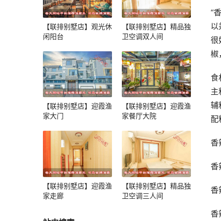
“
以
【联排别墅店】观光休
【联排别墅店】精品独
闲阳台
卫空调双人间
很
椒
食
主
辅
【联排别墅店】迎霞渔
【联排别墅店】迎霞渔
家大门
家餐厅大院
配
香
香
【联排别墅店】迎霞渔
【联排别墅店】精品独
香
家走廊
卫空调三人间
香