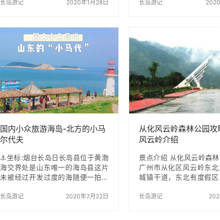
貌，环境优美，让人回归自然，国
长岛游记
2020年1月28日
泉等地看看。之后火车两
长岛游记
202
家4A级景区。 故乡里主题公园内主
可以到丽江。丽江的话，
要的景点有大夫祠、万花台、金楼
多的，玉龙雪山常年积雪
等祠堂庙宇、宅第民居、碉楼文阁
下又蓝月谷，据说用那
传统建筑，展示有各种旧物古物，
手，可以带来好运的。晚
生产工具、生活用品以及逝去的老
就去享受一场视觉盛宴吧
行当等，向我们全方面展现了南中
场有大型衍生态的打击乐
国独具岭南特色的文化村，景区内
的响声》的演出，这是由
还有一处8000亩原生态天然湖泊，
艺术家杨丽萍所创作的，
非常的清澈。 景区景古建筑群落展
的是铁器，演绎出最古老
现、民俗风情表演及休闲游乐为一
《云南的响声》的核心演
体，以“重现历史，留住记忆，回归
道的民间艺人，他们手中
自然，展示…
是取自山林，银色清脆绵
国内小众旅游海岛-北方的小马
从化风云岭森林公园攻
尔代夫
风云岭介绍
⚓坐标:烟台长岛日长岛县位于黄渤
景点介绍 从化风云岭森
海交界处是山东唯一的海岛县这片
广州市从化区风云岭东北
未被经过开发过度的海随便一拍都
城镇干道，东北有度假区
美绝了 🚆交通:动车潍坊到烟台南站
云岭，风景很好。公园
烟台打车蓬莱码头( 可以跟出租车师
长岛游记
2020年7月22日
盛，空气质量很好。上山
长岛游记
20
傅要一副地图)我们途中遇到了去长
级，但是有一些陡峭，从
岛的姐妹就一起拼车很便宜最后再
爬山大约需要40分钟。