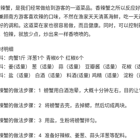
香辣蟹，是我们经常做给到游客的一道菜品。香辣蟹之所以反应
兼顾南方游客喜欢辣的口味，不然在渔家天天清蒸海鲜，吃一天
好的调和。这道菜在家也很容易做，而且健康。同时，可以控制
，怕辣，就放少点，炒出来一样香喷喷的。
材明细
料：肉蟹1斤 洋葱1个 青椒6个 红椒6个
料：姜(适量） 葱（适量） 蒜（适量） 豆瓣酱（适量） 花椒（
料：盐（适量） 白酒（适量） 料酒(适量) 鸡精（适量） 淀粉
辣蟹的做法步骤：1  螃蟹用白酒泡晕，大概十分钟左右，目的
辣蟹的做法步骤：2  将螃蟹去壳，去掉鳃，然后切成两块。
辣蟹的做法步骤：3  用盐，生粉将螃蟹拌匀。
辣蟹的做法步骤：4  准备好辣椒、姜葱、蒜头洋葱等配料。