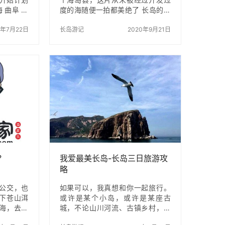
 曲阜 都
度的海随便一拍都美绝了 长岛的一
市的温度
整片小区都是做渔家乐的，所以到
度在15-
0年7月22日
这里一定要体验一下渔家乐，提前
长岛游记
2020年9月21日
能下海，考
在网络上定好，一般的店家都可以
了蓬莱及
到码头去接的，很方便，我住的那
划30号出
家是一个朋友推荐给我的，叫迎霞
左右出发
渔家，大家有需要的可以去感受一
1点到达蓬
下，老板也很热情。可以稍微做一
是别墅型
下攻略，因为岛上的交通并不是很
了一家靠
方便 岛屿不是特别大，分南线和北
地方。30
线，各有各的风韵，两天的时间玩
超值了。院
完其实刚刚好(黄渤海的分界线真的
1早上开车
很奇妙)运气好的适合可以看到海市
…
蜃楼，景点的话我给大家简单的介
绍一下叭！ …
？
我爱最美长岛-长岛三日旅游攻
略
公交，也
如果可以，我真想和你一起旅行。
下苍山洱
或许是某个小岛，或许是某座古
海，去天
城，不论山川河流、古镇乡村，我
塔，蝴蝶
们可以沿途用镜头记录彼此的笑