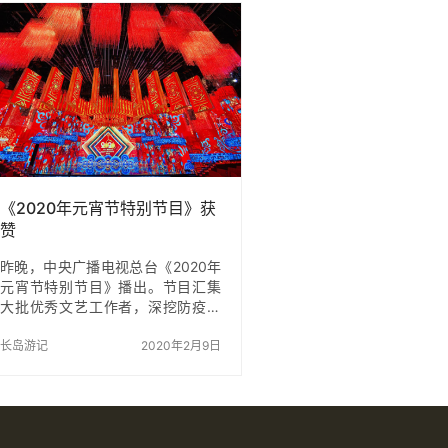
做轮渡到长岛 💰门票:现在的南北线
家人朋友来这里呼吸新鲜
通票￥125比以前便宜也可以单独买
云岭公园位于街口镇西南
看自己的时间(三天有效) 🏘住宿:长
口盆地中部，流溪河右岸
岛一整片小区都是做渔家乐的所以
镇。因山峰常有云雾缭绕
到这里一-定要体验一下渔家乐提前
雨来临之际，必有云雾，
在网络上定好一般的店家都可以到
云岭。东西走向，海拔281
码头接很方便(我住的…
体挺拔，相对高度较大。
体，风化层厚，表层红壤
疏生马尾松灌丛草坡。山
刘仙岩，…
《2020年元宵节特别节目》获
赞
昨晚，中央广播电视总台《2020年
元宵节特别节目》播出。节目汇集
大批优秀文艺工作者，深挖防疫一
线感人故事，致敬为防疫工作默默
贡献的“最美逆行者”，在这个不寻常
长岛游记
2020年2月9日
的元宵节送上了一台不寻常的节
目，传递温暖、大爱与深深的祝
福。 虽然节目现场的观众席空无一
人，但观众并未缺席。“台下无人，
我们都在，十四亿人都在。”节目播