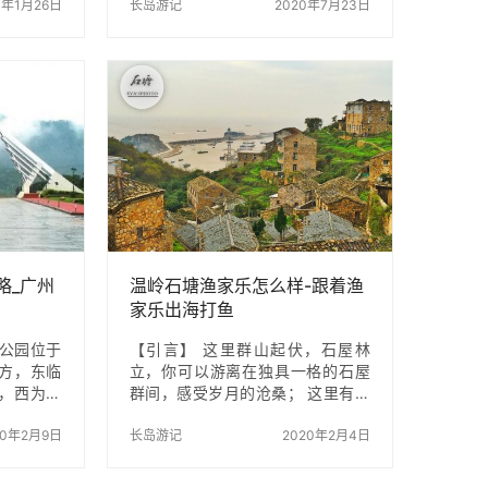
个小时，
0年1月26日
脸，和属于我们的风景。一起吃早
长岛游记
2020年7月23日
景点会更
餐，午餐，晚餐，一起吃喝玩乐，
，雪山脚
一起谈天说地，风景如何，似乎不
里的水洗
那么重要，重要的是，我们一起旅
上的时间
行！ 目的地长岛，是用一个小时就
，云岭剧
定下来的目的地。确定行程，可能
舞《云南
也仅仅用了几个小时，几条微信。
著名舞蹈
这一群人，浩浩荡荡，似乎都不在
作品所用
乎去的到底是哪，要玩多少个景
的响声，
点，并非经过深思熟虑，而更像是
员都是地
听到某种呼唤，呼唤你前往另一个
的乐器都
地方。若能在高铁上打个牌，海边
…
捡一会石头，吃一点美味的…
略_广州
温岭石塘渔家乐怎么样-跟着渔
家乐出海打鱼
林公园位于
【引言】 这里群山起伏，石屋林
方，东临
立，你可以游离在独具一格的石屋
，西为风
群间，感受岁月的沧桑； 这里有著
内树林茂
名的国家一级渔港，你可以日出而
有石径梯
20年2月9日
起，日落而息，乘船出海捕鱼，像
长岛游记
2020年2月4日
正门开始
当地人的模样； 这里的大海浩瀚无
适宜周末和
际，你可以面朝东海，静静聆听海