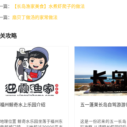
一篇：
【长岛渔家美食】水煮虾爬子的做法
一篇：
扇贝丁做汤的家常做法
关攻略
福州鲸奇水上乐园介绍
五一蓬莱长岛自驾游游
地理位置 鲸奇水乐园坐落于福州东
这是一份迟来的五一长岛
南部城门镇，占地超过20000平方
玩攻略 从清明长假回归