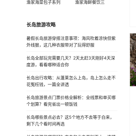
渔家海菜包子系列
渔家海鲜餐饮三
长岛旅游攻略
暑假长岛旅游穿搭注意事项：海风吹着凉快但紫
外线狠，这几种衣服带对了玩得舒服
长岛全部玩完需要几天？2天太赶3天刚好4天深
度游，看看哪种适合你
长岛出行攻略：从蓬莱怎么上岛，岛上怎么走不
花冤枉钱，一篇全讲透
长岛旅游景点门票价格全解析：全线票和单买哪
个划算？看完省出一顿饭钱
长岛哪些景点必去？这5个地方不去等于白来，
剩下几个看时间再选