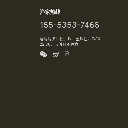
完好评如潮。观众称赞整场节目展
现了中华民族的伟大凝聚力，感受
渔家热线
到全国人民携手同心、攻克难关的
强大精神力量。许多网友纷纷用文
155-5353-7466
字刷屏的方式呐喊：“加油每一个中
国人！明天会更好！” 平凡英雄，大
客服服务时段：周一至周日，7:30 -
爱模…
22:30，节假日不休息