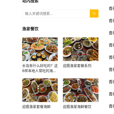
站内搜索
香
香
渔家餐饮
香
香
香
长岛有什么好吃的？这
迎霞渔家套餐系列
香
8样本地人常吃的海鲜
和小吃，上岛照着吃就
对了
香
香
香
迎霞渔家套餐海鲜
迎霞渔家海鲜餐饮