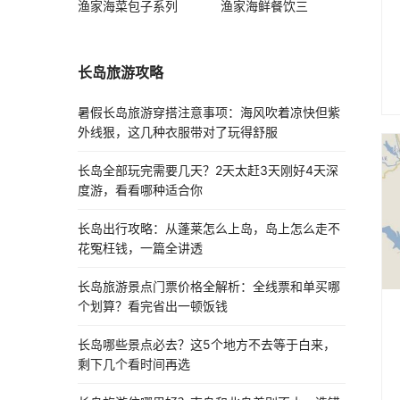
渔家海菜包子系列
渔家海鲜餐饮三
长岛旅游攻略
暑假长岛旅游穿搭注意事项：海风吹着凉快但紫
外线狠，这几种衣服带对了玩得舒服
长岛全部玩完需要几天？2天太赶3天刚好4天深
度游，看看哪种适合你
长岛出行攻略：从蓬莱怎么上岛，岛上怎么走不
花冤枉钱，一篇全讲透
长岛旅游景点门票价格全解析：全线票和单买哪
个划算？看完省出一顿饭钱
长岛哪些景点必去？这5个地方不去等于白来，
剩下几个看时间再选