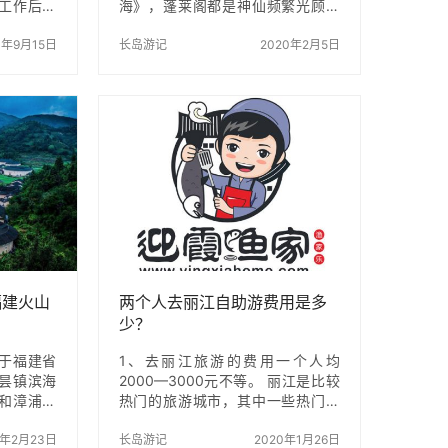
工作后手
海》，蓬莱阁都是神仙频繁光顾的
疫情影响
好地方。风景之胜，建筑之美，传
定冒险出
0年9月15日
说之奇，更使蓬莱阁声名在外：千
长岛游记
2020年2月5日
交通方式：
里奔蓬莱，只为一登蓬莱阁。蓬莱
 岛内交通
阁主阁高踞赭红色的丹崖山顶端，
霞渔家，这
以大海蓝天为衬托，以田横峻岭为
的，微信
屏障，北望长山列岛，南临刀鱼水
831，吃住
寨，别具一格，生动传神。阁高15
票包车，
米，重檐八角，雕梁画栋，气宇非
李箱🧳小
凡。 下临浩瀚的大海，殿阁凌虚，
车，大约
云雾缭绕，且有极盛的香火。阁建
去蓬长客港
于北宋嘉佑年间，虽经千年的沧
一定要说去
桑，仍不失当年的雄伟壮丽。登阁
四望，正北是远处的长山列岛，云
遮雾盖，似在时隐时…
福建火山
两个人去丽江自助游费用是多
少？
于福建省
1、去丽江旅游的费用一个人均
昙镇滨海
2000—3000元不等。 丽江是比较
和漳浦县
热门的旅游城市，其中一些热门景
保存了中心
点消费较高。另外旅游费用还受到
期风化海
0年2月23日
旅游人数、行程、住宿、餐饮、购
长岛游记
2020年1月26日