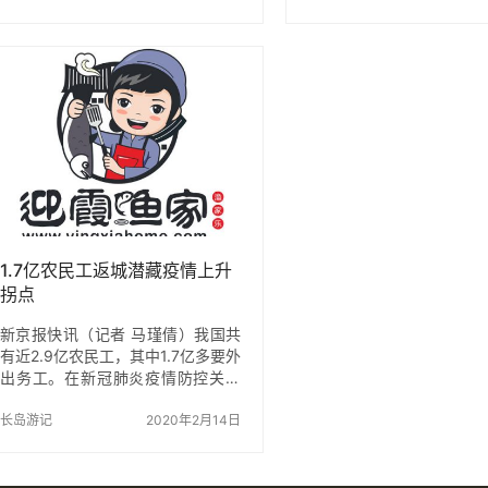
我还要拍出文艺的照片，抖音小视
蚀地质地貌。景区由“三
频，体验刺激的海上项目，而这里
烟楼山和鱼鳞石山）、三
的夜晚，有静谧的一面，也有属于
屿、南碇岛和整美半岛
它的精彩。 关于长岛 被誉为“中国
（崎沙湾、江口湾和后蔡
最美十大海岛”之一的长岛坐落在胶
成。 火山岛自然生态风
东、辽东半岛之间，位于黄渤海交
完整的滨海火山地质遗迹
汇处，由32个岛屿组成，山中有
省政府列入福建十大旅游
水，水中有山，山水相映是大自然
山岛特色： 1、中国十大
给予的32颗苍翠如黛的明珠。这里
唯一的滨海火山地质地貌
还保留了纯原生态渔村的样貌，岛
区，首批国家地质公园 
上的渔民淳朴、海水特别清澈、天
山岛地质遗址，被福建省
空很蓝，是度…
福建十…
1.7亿农民工返城潜藏疫情上升
拐点
新京报快讯（记者 马瑾倩）我国共
有近2.9亿农民工，其中1.7亿多要外
出务工。在新冠肺炎疫情防控关键
期，即将到来的务工人员返城高峰
又将增加更多考验。据记者不完全
长岛游记
2020年2月14日
统计，已有四川、安徽、湖南、贵
州、海南、山东、黑龙江等多省针
对农民工返工出台相关政策措施，