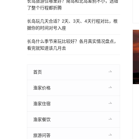
长岛旅游住哪里好？南岛和北岛差别不小，选错
了整个行程都折腾
长岛玩几天合适？2天、3天、4天行程对比，根
据你的时间对号入座
长岛什么季节来玩比较好？各月真实情况盘点，
看完就知道该几月去
首页
渔家价格
渔家住宿
渔家餐饮
旅游问答