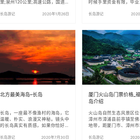
里;泉州120公里;高速公路，国道，
时候手里资金有限，毕业
省道相通，自驾车到同安后，以旅
里有点小钱，今年上半年
游15公里安溪方向，在龙隧道1公里
长岛游记
2020年1月26日
不敢出去玩，憋了半年决
长岛游记
202
来。安溪的班车车程到达皆可野谷
发，漂洋过海去长岛！ 
地区，同安野山谷公交车每到周末
高铁 坐船（蓬莱到长岛）
打开。交通十分便利。 公交公司和
（包车） 住宿餐饮：迎
厦门同安野山谷中加入同安开幕 –
个渔家是搜攻略时候发现
野山谷公交旅游专线。两人每天都
推荐给大家→13012562
有航班往返公交线路，分别为8:00
玩一条龙服务，还可以订
和同安站9:00发车，14:00和3:00
特别省心。 8.1号我拖着行
从野外山谷返回。 市民可乘坐公车
伙伴，坐上去往蓬莱的列
到同安汽车站，然后坐同安 – 野山
下午5点到蓬莱站，打车
谷公交旅游专线…
30元（蓬莱有两个港，
长岛的…
北方最美海岛–长岛
厦门火山岛门票价格_
岛介绍
长岛，一座最不像渔村的海岛，它
火山岛自然生态风景区位
温暖、朴实、浪漫又神秘。镜头中
漳州市漳浦县前亭镇至佛
的长岛真实有质感，如果你恰好在
地带，距厦门市、漳州市
风景中，那么你与小岛的故事将从
城均约50公里。 景区内
这里就开始…在长岛除了逛景区，
长岛游记
2020年7月30日
式火山喷发构造形迹和后
长岛游记
202