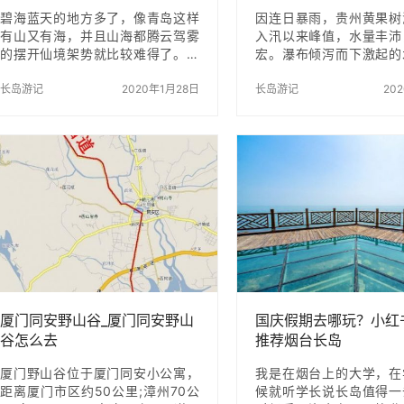
碧海蓝天的地方多了，像青岛这样
因连日暴雨，贵州黄果树
有山又有海，并且山海都腾云驾雾
入汛以来峰值，水量丰沛
的摆开仙境架势就比较难得了。所
宏。瀑布倾泻而下激起的
以，如果评选最适合海誓山盟的城
仙境，在阳光下勾勒出
市，青岛必拔得头筹。再配上点德
长岛游记
2020年1月28日
虹。从高空鸟瞰，瀑布和
长岛游记
20
式老建筑的红瓦以及热情好客的青
成趣，黄果树瀑布化身“彩
岛民风，这地方几近完美… 推荐经
场面美如画! 黄果树瀑
典青岛旅游线路 1 青岛市区一日
瀑布，阳光照在瀑布水帘
游 D1：栈桥→海军博物馆→小
水雾经过阳光折射，形成“
青岛→青岛海底世界→第一海水浴
的美景！
场→八大关（沿海滨木栈道一路向
东步行既可）→第二海水浴场→极
地海洋世界→五四广场音乐广场→
云霄路闽江路美食街吃饭→栈桥火
车站或台东附近酒店 青岛旅游经典
路线推荐2 崂山风景一日游 D2：栈
桥火…
厦门同安野山谷_厦门同安野山
国庆假期去哪玩？小红
谷怎么去
推荐烟台长岛
厦门野山谷位于厦门同安小公寓，
我是在烟台上的大学，在
距离厦门市区约50公里;漳州70公
候就听学长说长岛值得一