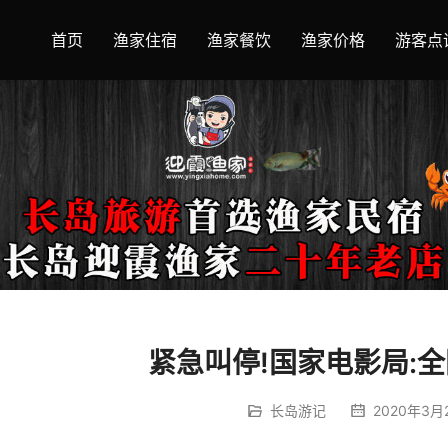
首页
渔家住宿
渔家餐饮
渔家价格
游客点
紧急叫停!国家电影局:
长岛游记
2020年3月2