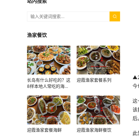
站内搜索
渔家餐饮
▲
长岛有什么好吃的？这
迎霞渔家套餐系列
今
8样本地人常吃的海鲜
和小吃，上岛照着吃就
对了
这
该
后
迎霞渔家套餐海鲜
迎霞渔家海鲜餐饮
此