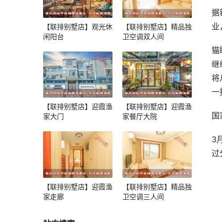
据
业
【联排别墅店】观光休
【联排别墅店】精品独
闲阳台
卫空调双人间
猫
继
将
一
【联排别墅店】迎霞渔
【联排别墅店】迎霞渔
国
家大门
家餐厅大院
3
过
【联排别墅店】迎霞渔
【联排别墅店】精品独
家走廊
卫空调三人间