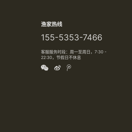
对农民工就业进行分类安排。面对
务工人员的大量异地迁徙，如何消
除或降低疫情传播风险？对此，北
京师范大学中国公益研究院认为，
渔家热线
无论是务工人员输入地还是输出
地，都要做好把关和预案准备，可
155-5353-7466
利用大数据进行风险分析，在返城
途中全程监测出现疫情的可能。 农
客服服务时段：周一至周日，7:30 -
民工返城高…
22:30，节假日不休息