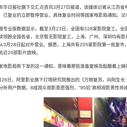
新华日报社旗下交汇点资讯3月27日报道，该媒体记者从江苏
，已复业的立即暂停营业，具体复业时间等国家电影局通知。记
眼专业版数据显示，截至3月23日，全国有528家影院复工，全国
续领跑全国各省，北京暂无影院复工，上海、广州、深圳均有影
从3月28日起对外营业。据悉，上海共有205家影院第一批复
批近20部影片放映。
家电影局新下发的这一通知，意味着那些准备复映及酝酿着上映
月26日，阿里影业旗下灯塔研究院推出的《万物复苏，向阳生长 
分析用户数据，8成观众观影意愿强烈，“90后”高频观影男性将