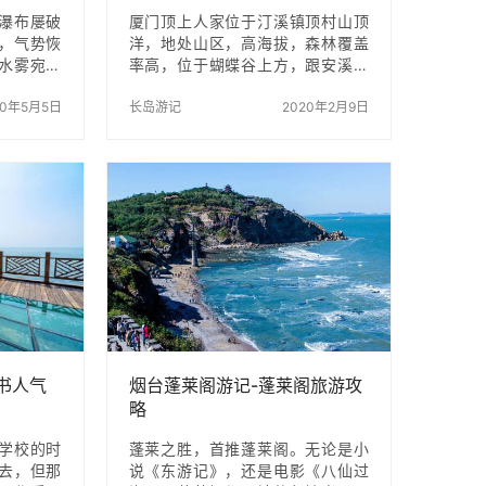
瀑布屡破
厦门顶上人家位于汀溪镇顶村山顶
，气势恢
洋，地处山区，高海拔，森林覆盖
水雾宛如
率高，位于蝴蝶谷上方，跟安溪只
一道道彩
是一山之隔，跟云顶山是属于同于
彩虹相映
20年5月5日
山脉，远离污染，空气清新，风景
长岛游记
2020年2月9日
虹瀑布”，
优美，生态环境好。 在景区有木栈
布变身彩虹
道，有高山泳池，高山流水，有自
上，漫天
行车跑道，有闽南大厝型酒店，有
长虹飞瀑”
帐篷露天宿营还有本地种植的茭白
园，绿油油的一片特别有特色等
等……安静，远离城市的喧嚣，适合
大家修身养性，漫步健身的好地
方。 在这里玩最好是假日过去玩，
不过现在很多人过去一般都是紧限
于景区游玩，其实这是最亏的，顶
上人家位于汀溪顶村山顶洋，这里
除了景区有的还有很…
书人气
烟台蓬莱阁游记-蓬莱阁旅游攻
略
学校的时
蓬莱之胜，首推蓬莱阁。无论是小
去，但那
说《东游记》，还是电影《八仙过