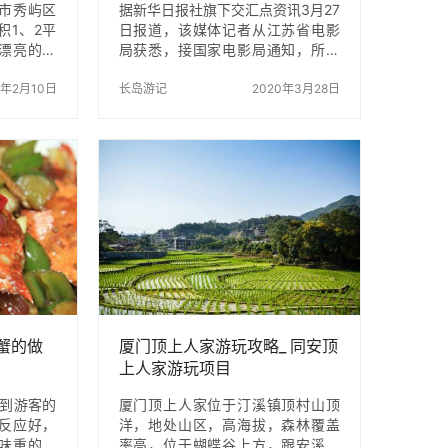
市秀屿区
据新华日报社旗下交汇点资讯3月27
积1、2平
日报道，该媒体记者从江苏省电影
漂亮的沙
局获悉，接国家电影局通知，所有
深蓝，清
影院暂不复业，已复业的立即暂停
米下面的鱼
0年2月10日
营业，具体复业时间等国家电影局
长岛游记
2020年3月28日
各式的岩
通知。记者求证获悉，此消息确
以玩攀岩，
实。 猫眼专业版数据显示，截至3
平坦的草
月23日，全国有528家影院复工，
足了，可
全国复工率4.65%，当日全国票房
暖湿空气
共2.08万。新疆地区继续领跑全国
的几只羔
各省，北京暂无影院复工，上海、
家风情；
广州、深圳均有影片上映。值得一
阔；可饱
提的是，日前，上海市宣布电影院
情畅游，
将从3月28日起对外营业。据悉，
的乐趣；
上海共有205家影院第一批复市，
枕着涛声
并已确定了《哪吒之魔童降世》
《…
蟹的做
厦门顶上人家游玩攻略_ 同安顶
上人家游玩项目
给到游客的
厦门顶上人家位于汀溪镇顶村山顶
反应好，
洋，地处山区，高海拔，森林覆盖
味重的人
率高，位于蝴蝶谷上方，跟安溪只