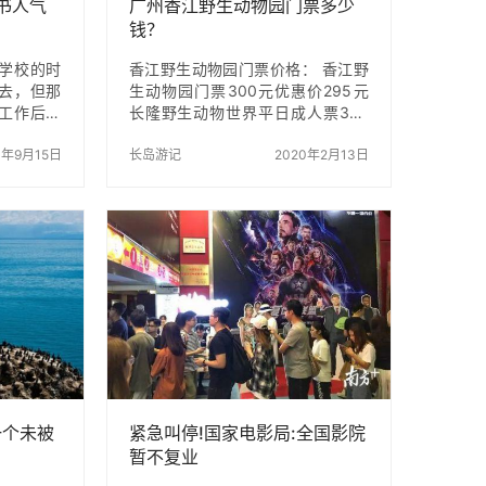
书人气
广州香江野生动物园门票多少
钱？
学校的时
香江野生动物园门票价格： 香江野
去，但那
生动物园门票300元优惠价295元
工作后手
长隆野生动物世界平日成人票300
疫情影响
元优惠价295元 长隆野生动物世界
定冒险出
0年9月15日
周末成人票350元优惠价345元 长
长岛游记
2020年2月13日
交通方式：
隆野生动物世界儿童平日票210元
 岛内交通
长隆野生动物世界儿童周末票245
霞渔家，这
元 门票说明： (1)长隆野生动物世界
的，微信
成人票(周一至周五)包含：景区大门
831，吃住
票成人票一张 (2)长隆野生动物世界
票包车，
成人票(周六至周日)包含：景区大门
李箱🧳小
票成人票一张 (3)长隆野生动物世界
车，大约
儿童票(周一至周五)包含：野生动物
去蓬长客港
世界儿童票1张。儿童适用范围：身
一定要说去
高1.0-1.5米儿…
一个未被
紧急叫停!国家电影局:全国影院
暂不复业