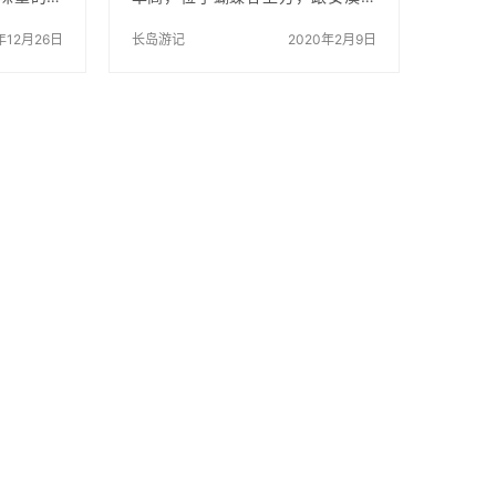
游客喜欢
是一山之隔，跟云顶山是属于同于
天清蒸海
年12月26日
山脉，远离污染，空气清新，风景
长岛游记
2020年2月9日
也是受不
优美，生态环境好。 在景区有木栈
是很好的
道，有高山泳池，高山流水，有自
易做，而
行车跑道，有闽南大厝型酒店，有
辣度，喜
帐篷露天宿营还有本地种植的茭白
或辣一点
园，绿油油的一片特别有特色等
，炒出来
等……安静，远离城市的喧嚣，适合
细主料：肉
大家修身养性，漫步健身的好地
红椒6个辅
方。 在这里玩最好是假日过去玩，
） 蒜（适
不过现在很多人过去一般都是紧限
椒（适量）
于景区游玩，其实这是最亏的，顶
适量）…
上人家位于汀溪顶村山顶洋，这里
除了景区有的还有很…