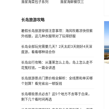
渔家海菜包子系列
渔家海鲜餐饮三
长岛旅游攻略
暑假长岛旅游穿搭注意事项：海风吹着凉快但紫
外线狠，这几种衣服带对了玩得舒服
长岛全部玩完需要几天？2天太赶3天刚好4天深
度游，看看哪种适合你
长岛出行攻略：从蓬莱怎么上岛，岛上怎么走不
花冤枉钱，一篇全讲透
长岛旅游景点门票价格全解析：全线票和单买哪
个划算？看完省出一顿饭钱
长岛哪些景点必去？这5个地方不去等于白来，
剩下几个看时间再选