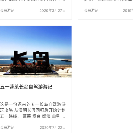
锁，这导致数百名徒步旅行者被困
士，同时也可以兼顾南方
在了尼泊尔境内的高海拔登山路线
长岛游记
2020年3月27日
辣的口味，不然在渔家天
长岛游记
2019
上。 封锁从周二开始，将持续一
鲜，吃一天还行，老是吃
周。尼泊尔旅游局发言人Shradha
了的，所以这道香辣蟹就
Shrestha说，至少有四条登山路线
调和。这道菜在家也很容
上的约500名外国旅行者由于封锁
且健康。同时，可以控制
无法返回。 Shrestha告诉CNN:“我
欢辣点，可以放多点辣椒
们正在与多个政府机构合作，来营
的辣椒，怕辣，就放少点
救这些徒步旅行者并将他们带到加
一样香喷喷的。 食材明
德满都，这样我们就可以与大使馆
蟹1斤 洋葱1个 青椒6个 
协调，将他们空运回国。” Shrestha
料：姜(适量） 葱（适量
指出：“德国和法国等几个国家的大
量） 豆瓣酱（适量） 花
使…
黄瓜（适量）配料：盐（
五一蓬莱长岛自驾游游记
这是一份迟来的五一长岛自驾游游
玩攻略 从清明长假回归后开始计划
五一路线， 蓬莱 烟台 威海 曲阜 都
是目标范围，几处沿海城市的温度
都不高， 长岛及蓬莱的温度在15-
长岛游记
2020年7月22日