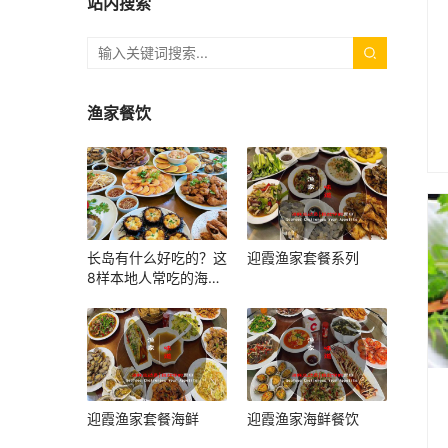
站内搜索
渔家餐饮
长岛有什么好吃的？这
迎霞渔家套餐系列
8样本地人常吃的海鲜
和小吃，上岛照着吃就
对了
迎霞渔家套餐海鲜
迎霞渔家海鲜餐饮