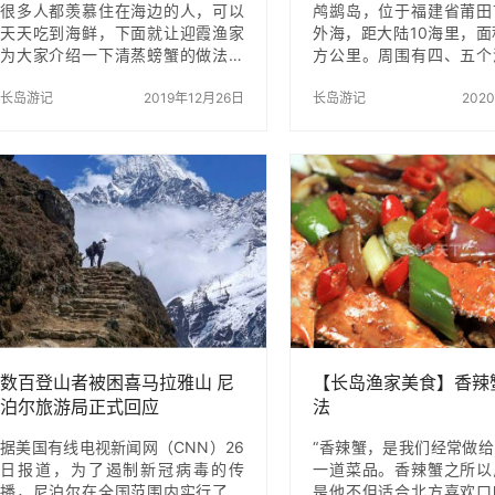
很多人都羡慕住在海边的人，可以
鸬鹚岛，位于福建省莆田
天天吃到海鲜，下面就让迎霞渔家
外海，距大陆10海里，面
为大家介绍一下清蒸螃蟹的做法，
方公里。周围有四、五个
另外需要注意的是，螃蟹性寒，也
滩，可以自由遨游，海水
不易多吃，尤其是里面的蟹黄，胆
长岛游记
2019年12月26日
澈见底，可以看到2~3
长岛游记
202
固醇颇高，所以有过敏体质的人群
儿，四周还分布着各种
不易食用。 首先1.将新鲜的螃蟹用
石。 沙滩边有岩石，可
清水简单清洗一下 2.准备好蒸锅，
垂降，岛中部有大片的
加入适量的水，将螃蟹放于水上
地，玩累了、吃饱了、喝
面，切记不可用水煮。 3.将火开到
以在上面懒洋洋的瞌睡，
最大，大概要蒸15到20分钟，美味
拂过，绿地上点缀着稀疏
的螃蟹就可以出锅了。 是不是非常
羊；可体会当地纯朴的渔
的简单？这样蒸出来的螃蟹不但味
可乘坐渔船感受大海的广
道鲜美，而且口味更好。 最后插播
食渔家鲜美的海鲜；可纵
一下小广告，长岛迎霞渔家每年都
捡贝壳捉螃蟹，体会儿时
接待五湖四海的朋友到长岛旅游，
夜晚听海风数满天星斗，
吃…
入眠。听听海的呼…
数百登山者被困喜马拉雅山 尼
【长岛渔家美食】香辣
泊尔旅游局正式回应
法
据美国有线电视新闻网（CNN）26
“香辣蟹，是我们经常做
日报道，为了遏制新冠病毒的传
一道菜品。香辣蟹之所以
播，尼泊尔在全国范围内实行了封
是他不但适合北方喜欢口