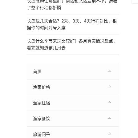
长岛旅游住哪里好？南岛和北岛差别不小，选错
了整个行程都折腾
长岛玩几天合适？2天、3天、4天行程对比，根
据你的时间对号入座
长岛什么季节来玩比较好？各月真实情况盘点，
看完就知道该几月去
首页
渔家价格
渔家住宿
渔家餐饮
旅游问答