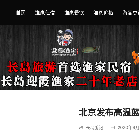
首页
渔家住宿
渔家餐饮
渔家价格
游客点
北京发布高温
长岛游记
2020年6月