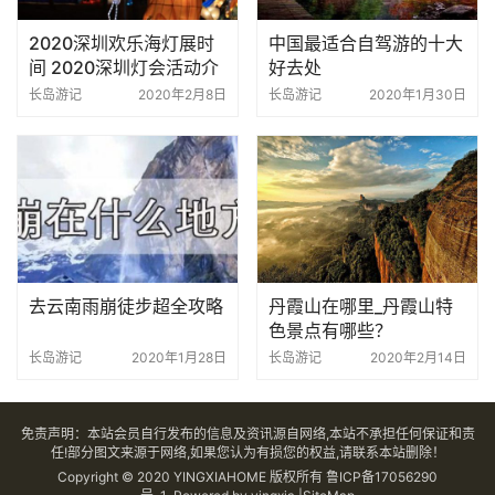
2020深圳欢乐海灯展时
中国最适合自驾游的十大
间 2020深圳灯会活动介
好去处
绍
长岛游记
2020年2月8日
长岛游记
2020年1月30日
去云南雨崩徒步超全攻略
丹霞山在哪里_丹霞山特
色景点有哪些？
长岛游记
2020年1月28日
长岛游记
2020年2月14日
免责声明：本站会员自行发布的信息及资讯源自网络,本站不承担任何保证和责
任!部分图文来源于网络,如果您认为有损您的权益,请联系本站删除！
Copyright © 2020 YINGXIAHOME 版权所有
鲁ICP备17056290