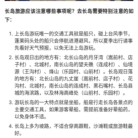
长岛旅游应该注意哪些事项呢？去长岛需要特别注意的如
下：
上长岛游玩唯一的交通工具就是船只，碰上台风季节，
蓬莱码头处的船只会停航进港避风，所以夏季出行请事
先看好天气预报，以免无法上岛游玩。
长岛观日出的地方有：北长山岛的月牙湾（嵩前村、店
子村）、北城村，南长山岛的望夫礁（连成村）、仙境
源（王沟村）、烽山（乐园村、山前村）。长岛观日落
的地方有：北长山岛的九丈崖（嵩前村、店子村）、花
沟村、北城村，南长山岛的连成村、黑石嘴村、长岛县
城的海滨路，以及林海高峰处（山前村、乐园村）。
游玩长岛的一大特点就是坐船，船是行走长岛各景点的
主要交通工具，如果游客晕船，需提前准备好晕船药，
以免身体不适。
长岛上多为坡路，不适合穿高跟鞋，沙滩鞋或旅游鞋最
好。