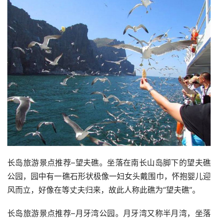
长岛旅游景点推荐–望夫礁。坐落在南长山岛脚下的望夫礁
公园，园中有一礁石形状极像一妇女头戴围巾，怀抱婴儿迎
风而立，好像在等丈夫归来，故此人称此礁为“望夫礁”。
长岛旅游景点推荐–月牙湾公园。月牙湾又称半月湾，坐落