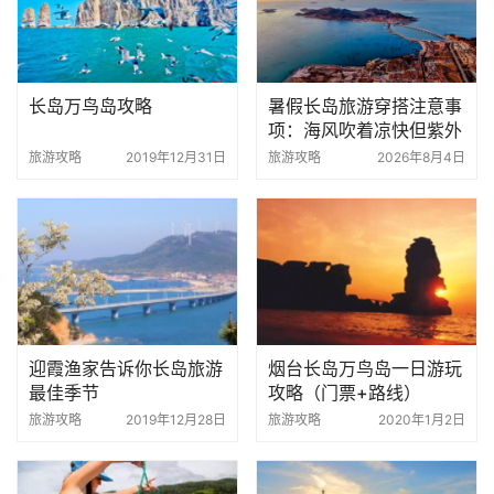
长岛万鸟岛攻略
暑假长岛旅游穿搭注意事
项：海风吹着凉快但紫外
线狠，这几种衣服带对了
旅游攻略
2019年12月31日
旅游攻略
2026年8月4日
玩得舒服
迎霞渔家告诉你长岛旅游
烟台长岛万鸟岛一日游玩
最佳季节
攻略（门票+路线）
旅游攻略
2019年12月28日
旅游攻略
2020年1月2日