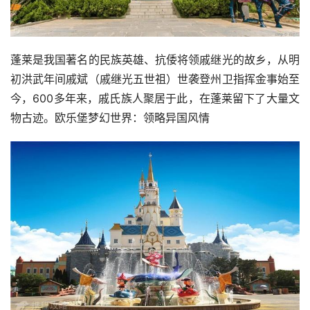
蓬莱是我国著名的民族英雄、抗倭将领戚继光的故乡，从明
初洪武年间戚斌（戚继光五世祖）世袭登州卫指挥金事始至
今，600多年来，戚氏族人聚居于此，在蓬莱留下了大量文
物古迹。欧乐堡梦幻世界：领略异国风情