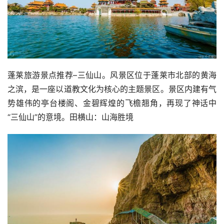
蓬莱旅游景点推荐–三仙山。风景区位于蓬莱市北部的黄海
之滨，是一座以道教文化为核心的主题景区。景区内建有气
势雄伟的亭台楼阁、金碧辉煌的飞檐翘角，再现了神话中
“三仙山”的意境。田横山：山海胜境