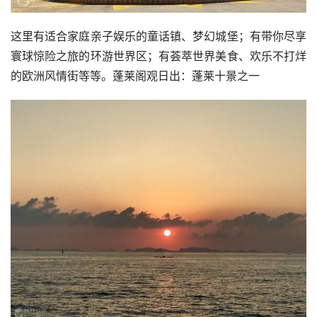
这里有适合家庭亲子娱乐的童话镇、梦幻城堡；有带你尽享
寰球惊险之旅的环游世界区；有荟萃世界美食、欢乐不打烊
的欧洲风情街等等。蓬莱阁观日出：蓬莱十景之一