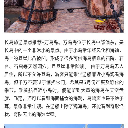
长岛旅游景点推荐–万鸟岛。万鸟岛位于长岛中部偏东，是
长岛中的一个非常小的景点。由于小岛常年经风化和海蚀，
岛上的悬崖此凸彼凹，形成了很多可供海鸟栖息的石阶、石
台、石窟等天然洞穴，且悬崖非常险峻。 由于万鸟岛无人
居住，所以不允许登岛，游客只能乘坐游船靠近小岛观看海
鸟，但千万不要过于惊扰它们，尤其是5月份产蛋及孵化的
季节。乘着船靠近小岛时，便能听到大量的海鸟在天空盘
旋、飞翔，还可以看到海面捕食的海鸥，鸟鸣声也是不绝于
耳，景象非常壮观。在游船上除了观海鸟，还能看到奇形怪
状、奇陡无比的海蚀崖壁。