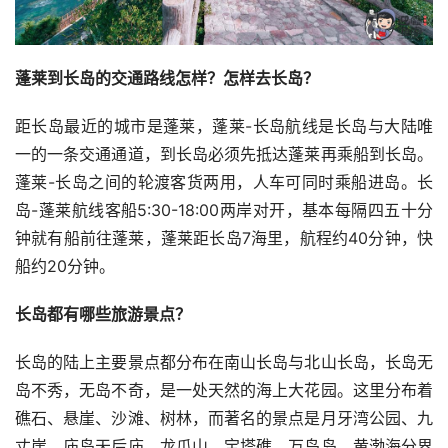
蓬莱到长岛的交通路线怎样？怎样去长岛？
距长岛最近的城市是蓬莱，蓬莱-长岛航线是长岛与大陆唯
一的一条交通通道，到长岛必须先抵达蓬莱再乘船到长岛。
蓬莱-长岛之间的轮渡客货两用，人车可同时乘船进岛。长
岛-蓬莱航线客船5:30-18:00两岸对开，基本每隔四五十分
钟就有船前往蓬莱，蓬莱距长岛7海里，航程约40分钟，快
船约20分钟。
长岛都有哪些旅游景点？
长岛的陆上主要景点都分布在南山长岛与北山长岛，长岛无
岛不秀，无岛不奇，是一处天然的海上大花园。这里分布着
礁石、悬崖、沙滩、树林，而著名的景点是月牙湾公园、九
丈崖、庙岛天后庙、龙爪山、宝塔礁、万鸟岛、黄渤海分界