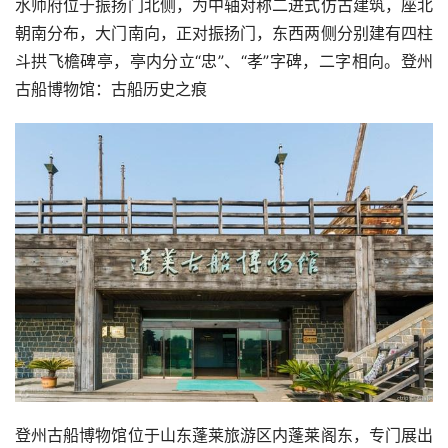
水师府位于振扬门北侧，为中轴对称二进式仿古建筑，座北
朝南分布，大门南向，正对振扬门，东西两侧分别建有四柱
斗拱飞檐碑亭，亭内分立“忠”、“孝”字碑，二字相向。登州
古船博物馆：古船历史之痕
登州古船博物馆位于山东蓬莱旅游区内蓬莱阁东，专门展出