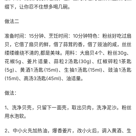
缀下，让你忍不住想多喝几碗。
做法二
准备时间：15分钟、烹饪时间：10分钟特色：粉丝好吃过扇
贝，它借了扇贝的鲜，借了蒜茸的香，借了豉油的咸，丝丝
缕缕缠绕不清的,都是美味。用料：大扇贝4个、粉丝30g、
花椒5g、姜片适量、蒜粒2汤匙(30g)、红椒碎粒1茶匙
(5g)、黄酒1汤匙(15ml)、生抽1汤匙(15ml)、豉油1汤匙
(15ml)、高汤3汤匙(45ml)、油适量。
做法：
1、洗净贝壳，只留下一面壳，取出贝肉，洗净泥沙。粉丝
用水泡软。
2、中小火先加热油，爆香姜片，改小火后，调入黄酒、生