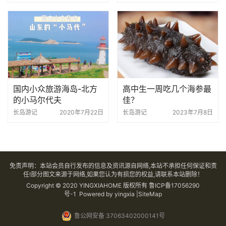
国内小众旅游海岛-北方
高中生一周吃几个海参最
的小马尔代夫
佳？
长岛游记
2020年7月22日
长岛游记
2023年7月8日
免责声明：本站会员自行发布的信息及资讯源自网络,本站不承担任何保证和责
任!部分图文来源于网络,如果您认为有损您的权益,请联系本站删除！
Copyright © 2020 YINGXIAHOME 版权所有
鲁ICP备17056290
号-1
Powered by yingxia |SiteMap
鲁公网安备 37063402000141号