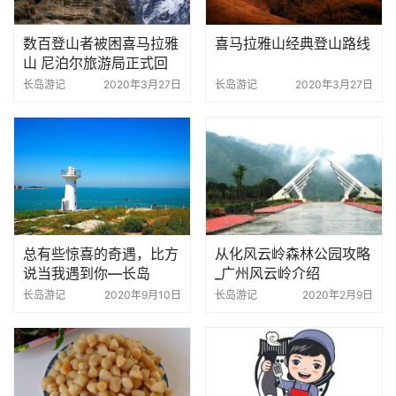
数百登山者被困喜马拉雅
喜马拉雅山经典登山路线
山 尼泊尔旅游局正式回
应
长岛游记
2020年3月27日
长岛游记
2020年3月27日
总有些惊喜的奇遇，比方
从化风云岭森林公园攻略
说当我遇到你—长岛
_广州风云岭介绍
长岛游记
2020年9月10日
长岛游记
2020年2月9日