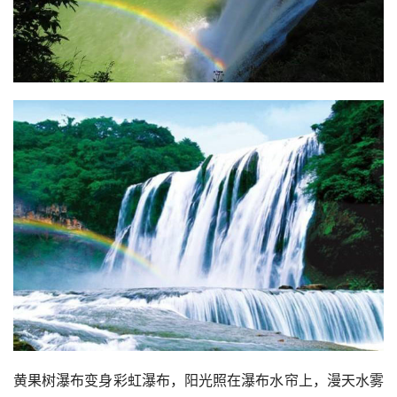
黄果树瀑布变身彩虹瀑布，阳光照在瀑布水帘上，漫天水雾