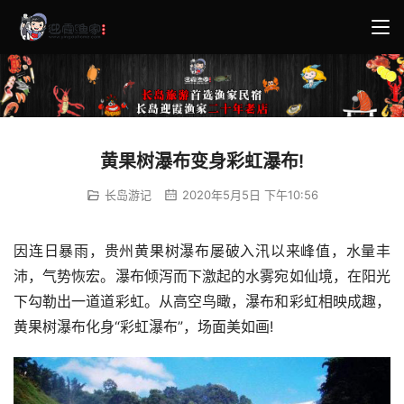
黄果树瀑布变身彩虹瀑布!
长岛游记
2020年5月5日 下午10:56
因连日暴雨，贵州黄果树瀑布屡破入汛以来峰值，水量丰
沛，气势恢宏。瀑布倾泻而下激起的水雾宛如仙境，在阳光
下勾勒出一道道彩虹。从高空鸟瞰，瀑布和彩虹相映成趣，
黄果树瀑布化身“彩虹瀑布”，场面美如画!　 