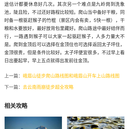
途估计都要休息好几次。其次另一个难点是九岭岗到洗象
池，陡且险，不过还好路程比较短。爬山当中备好干粮，同
时备一根驱赶猴子的竹棍（景区内会有卖，5快一根），干
粮和水要放好，最好放背包里藏好。爬山路途中最好结伴而
行，一路遇到猴子可以大家一起驱赶猴子，人多力量大不
是。爬到金顶后可以选择在金顶住也可选择返回太子坪住，
金顶很贵，但是条件比较好。太子坪便宜很多，不过早上看
日出要起早，早上五点就得出发前往金顶。
上一篇：
峨眉山徒步爬山路线图和峨眉山开车上山路线图
下一篇：
去云南雨崩徒步超全攻略
相关攻略