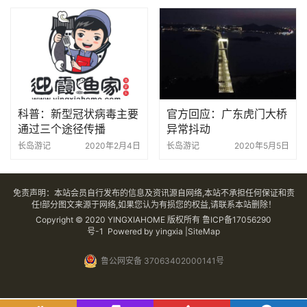
科普：新型冠状病毒主要
官方回应：广东虎门大桥
通过三个途径传播
异常抖动
长岛游记
2020年2月4日
长岛游记
2020年5月5日
免责声明：本站会员自行发布的信息及资讯源自网络,本站不承担任何保证和责
任!部分图文来源于网络,如果您认为有损您的权益,请联系本站删除！
Copyright © 2020 YINGXIAHOME 版权所有
鲁ICP备17056290
号-1
Powered by yingxia |SiteMap
鲁公网安备 37063402000141号