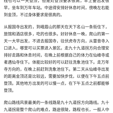
线也可以一天登顶，但是对登顶要求很高，早上要出发很
早，坐车到万年车站。中途得安排好休息时间，傍晚左右能
到金顶，不过身体要求是很高的。
从报国寺出发的，到峨眉山的那天在天下名山一条街住下，
旅馆和酒店很多，吃的也很多。好好休息一晚，爬山的第一
天一大早出发，不进去报国寺，往伏虎寺方向，从雷音寺入
口进入，哪里可以买票进入景区。走九十九道拐方向合理安
排好走路和休息时间，在晚上前根据自己的体力在仙峰寺或
者遇仙寺住下。体能比较好的可以赶往洗象池住下。走万年
寺方向的，在晚上前赶到洗象池住下。第二天从仙峰寺出发
的距离金顶还是比较远，需要加快步伐，以便在下午五点前
登顶。其他地方出发的可以慢一点，在下午五点之前都能够
登顶。
爬山路线风景最美的一条线路是九十九道拐方向路线。九十
九道拐是整个爬山的难点，路途很陡，路程也长，一般人中