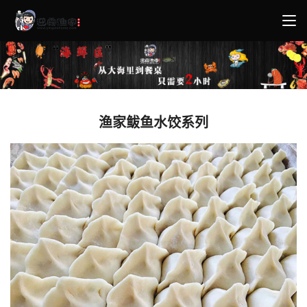
渔家鲅鱼水饺系列