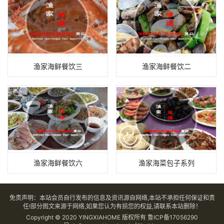
渔家海鲜餐饮三
渔家海鲜餐饮二
渔家海鲜餐饮六
渔家海菜包子系列
免责声明：本站会员自行发布的信息及资讯源自网络,本站不承担任何保证和责
任!部分图文来源于网络,如果您认为有损您的权益,请联系本站删除！
Copyright © 2020 YINGXIAHOME 版权所有
鲁ICP备17056290