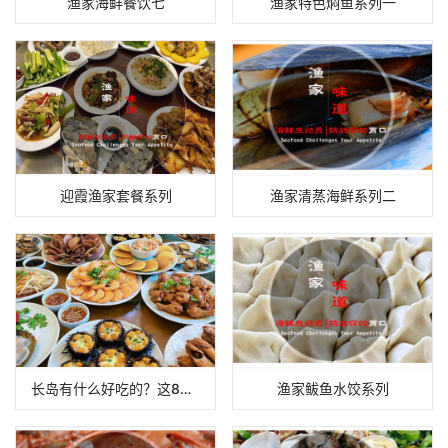
渔家海鲜餐饮七
渔家特色焖鱼系列一
迎霞渔家套餐系列
渔家清蒸海鲜系列二
长岛有什么好吃的？这8样本地人常吃的海鲜和小吃，上岛照着吃就对了
渔家鲅鱼水饺系列