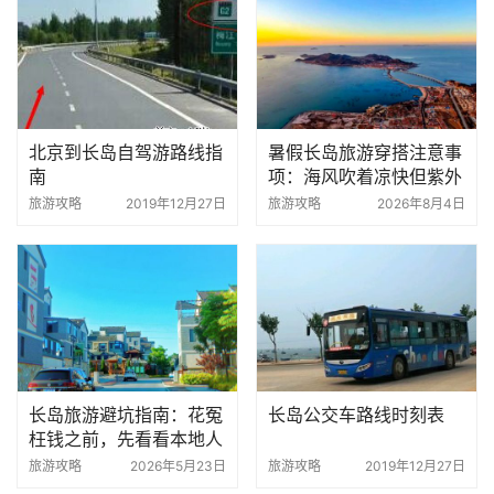
北京到长岛自驾游路线指
暑假长岛旅游穿搭注意事
南
项：海风吹着凉快但紫外
线狠，这几种衣服带对了
旅游攻略
2019年12月27日
旅游攻略
2026年8月4日
玩得舒服
长岛旅游避坑指南：花冤
长岛公交车路线时刻表
枉钱之前，先看看本地人
怎么挑渔家乐
旅游攻略
2026年5月23日
旅游攻略
2019年12月27日