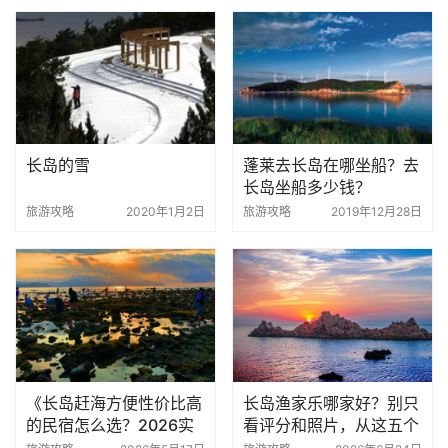
长岛的雪
蓬莱去长岛在哪坐船？去
长岛坐船多少钱？
旅游攻略
2020年1月2日
旅游攻略
2019年12月28日
《长岛赶海方便性价比高
长岛渔家乐哪家好？别只
的民宿怎么选？2026实
看评分和照片，从这五个
测攻略，附真实点位和工
方面入手就能选对