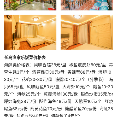
长岛渔家乐饭菜价格表
海鲜类价格表：风味香螺38元/盘  椒盐皮皮虾80元/盘  蒜
蓉生蚝3元/个  清蒸扇贝30元/盘  香辣蟹68元/盘  海胆10-
30元/个  花蛤20-30元/盘  螃蟹20-40元/个（分季节）  鸟
贝65元/盘  风味鱿鱼50元/盘  大海虾10元/个  鲍鱼10-30
元/个  海参25元/个  葱爆海参180元/盘  银鱼炒蛋35元/份  
爆炒海兔38元/份  酥炸海鱼48元/份  天鹅蛋10元/个  红烧
尾鱼68元/份  闷黄花鱼70元/份  糖醋鲈鱼70元/份  海虹25
元/盘  鲅鱼水饺40元/份  海菜包子4元/个