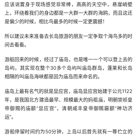
应该说置身于现场感觉非常棒，高高的天空中，悬崖峭壁
上，环绕着我们的身边都是一大群一大群的海鸥，而且这还
是偏少的时候，相比鸟最多的时候一定更震撼！
所以建议未来准备去长岛旅游的朋友一定争取个海鸟多的时
间去看看。
游船回来的时候，经过了庙岛，也是唯一一个可以登上去的
岛屿，其实现在整个30多个岛屿叫庙岛群岛，蓬莱和长岛
相隔的叫庙岛海峡都是因为庙岛而来命名的。
庙岛上最有名气的就是显应宫，庙岛显应宫始建于公元1122
年，是我国北方建造最早、规模最大的妈祖庙，明朝崇祯皇
帝御赐的庙额“显应宫”，清朝咸丰皇帝御赐匾额“神功济
运”。
游船停留时间约为50分钟，上岛以后首先就有一尊伫立的