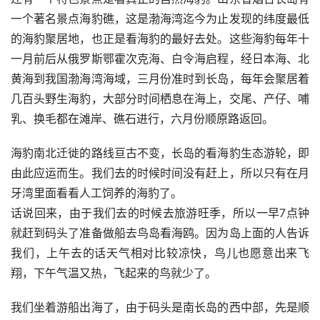
一个著名景点海豹礁，这是渤海湾迄今为止发现的纬度最低
的海豹聚居地，也正是看海豹的最好去处。这些海豹每年十
一月前后从俄罗斯鄂霍次克海、白令海启程，经日本海、北
黄海到我国渤海湾海域，三月份准时到长岛，每年会聚居着
几百头野生海豹，大部分时间栖息在海上，交尾、产仔、哺
乳、换毛都在滩岸、礁石进行，六月份顺原路返回。
海豹南北迁徙的路线亘古不变，长岛的看海豹生态游轮，即
由此应运而生。我们去的时候时间没有赶上，所以只有在月
牙湾里面看看人工饲养的海豹了。
话说回来，由于我们去的时候去旅游旺季，所以一早7点钟
就赶到码头了准备做船去鸟岛看海鸥。因为岛上面的人告诉
我们，上午去的话天气相对比较凉快，鸟儿也愿意出来飞
翔，下午气温又热，飞起来的鸟就少了。
我们坐着游船出海了，由于码头是南长岛的西中部，先是顺