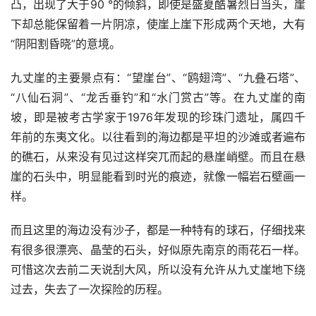
凸，出现了大于90 °的倾斜，即使是盛夏酷暑烈日当头，崖
下却总能保留着一片阴凉，使崖上崖下形成两个天地，大有
“阴阳割昏晓”的意境。
九丈崖的主要景点有：“望崖台”、“鸥翅湾”、“九叠石塔”、
“八仙石洞”、“龙舌垂钓”和“水门赏古”等。在九丈崖的南
坡，即是被考古学家于1976年发现的珍珠门遗址，属四千
年前的东夷文化。以往看到的海边都是平坦的沙滩或者遍布
的礁石，从来没有见过这样突兀而起的悬崖峭壁。而且在悬
崖的石头中，明显能看到时光的痕迹，就像一幅岩石壁画一
样。
而且这里的海边没有沙子，都是一种特有的球石，仔细找来
有很多很漂亮、晶莹的石头，好似原先南京的雨花石一样。
可惜这次去前二天说刮大风，所以没有允许从九丈崖地下绕
过去，失去了一次探险的历程。