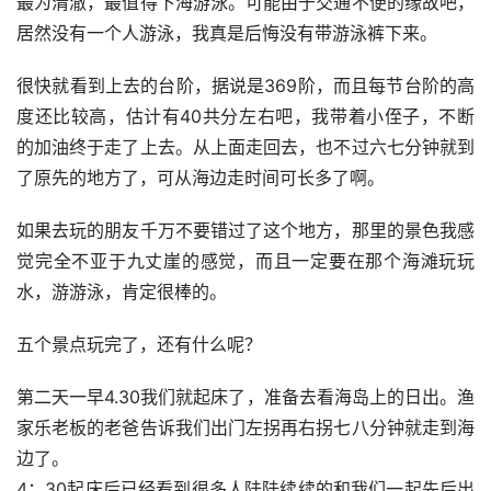
最为清澈，最值得下海游泳。可能由于交通不便的缘故吧，
居然没有一个人游泳，我真是后悔没有带游泳裤下来。
很快就看到上去的台阶，据说是369阶，而且每节台阶的高
度还比较高，估计有40共分左右吧，我带着小侄子，不断
的加油终于走了上去。从上面走回去，也不过六七分钟就到
了原先的地方了，可从海边走时间可长多了啊。
如果去玩的朋友千万不要错过了这个地方，那里的景色我感
觉完全不亚于九丈崖的感觉，而且一定要在那个海滩玩玩
水，游游泳，肯定很棒的。
五个景点玩完了，还有什么呢？
第二天一早4.30我们就起床了，准备去看海岛上的日出。渔
家乐老板的老爸告诉我们出门左拐再右拐七八分钟就走到海
边了。
4：30起床后已经看到很多人陆陆续续的和我们一起先后出