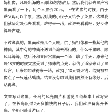
妈祖像，凡是出海的人都比较信妈祖。然后我们就去显应宫
里面看了一下，每个人票价20元，正在犹豫的时候，由于
岳父母可以半票，然后对我的小侄子又给予了免票，这样我
们就坚定决心去看看，难得来一趟，就进去看看吧，好歹也
算是古迹。
不过说真的，里面就是几个大殿，供了妈祖像和一些其他的
神仙，其中有的神仙还送到台湾去巡街的，什么千里眼、顺
风耳等等。然后还和显应宫里面一个道士聊了半天，原来他
是18岁的时候突然受到了师傅的点光，就信了道家来到了显
应宫。后来想想难得来一趟，就捐了10元香火钱，给妈祖神
像点了一只莲花蜡烛。结果没有想到我们居然还有缘分，后
话再说。
文章写到这里，长岛的风光图片和游览介绍基本上就写完
了，在长岛度过2天多愉快的日子后，我们就准备离开长
岛，坐船回蓬莱游玩了。