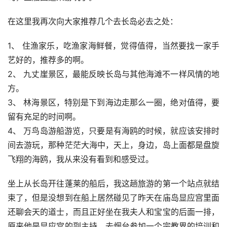
在这里我再次向大家推荐几个去长岛必去之处： 
1、 住渔家乐，吃渔家海鲜餐，觉得值得，当然要找一家手
艺好的，推荐多的啊。 
2、 九丈崖景区，最能反映长岛与其他海滩不一样风情的地
方。
3、 林海景区，特别是下到海边走那么一圈，绝对值得，要
留有充足的时间啊。
4、 万鸟岛游船游览，只要是有海鸥的时候，就应该安排时
间去游玩，那种茫茫大海中，天上，身边，岛上面都是盘旋
飞翔的海鸥，我从来没有看到和感受过。
坐上从长岛开往蓬莱的船后，我这趟旅游的第一个站点就结
束了，但是没想到在船上居然碰见了昨天在庙岛显应宫里面
还聊会天的道士，而且正好坐在我夫人和宝宝的后面一排，
原来他是显应宫的副主持，去烟台参加一个宗教界的培训和