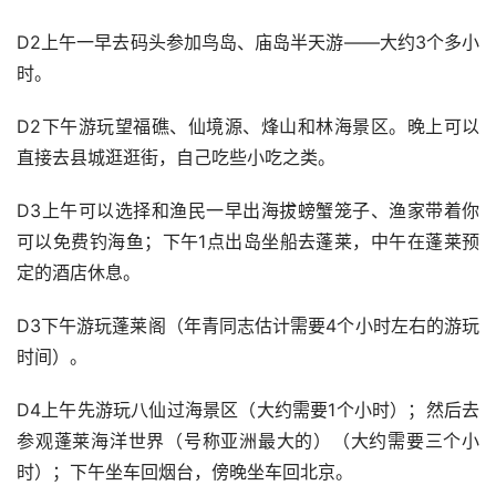
D2上午一早去码头参加鸟岛、庙岛半天游——大约3个多小
时。 
D2下午游玩望福礁、仙境源、烽山和林海景区。晚上可以
直接去县城逛逛街，自己吃些小吃之类。 
D3上午可以选择和渔民一早出海拔螃蟹笼子、渔家带着你
可以免费钓海鱼；下午1点出岛坐船去蓬莱，中午在蓬莱预
定的酒店休息。 
D3下午游玩蓬莱阁（年青同志估计需要4个小时左右的游玩
时间）。 
D4上午先游玩八仙过海景区（大约需要1个小时）；然后去
参观蓬莱海洋世界（号称亚洲最大的）（大约需要三个小
时）；下午坐车回烟台，傍晚坐车回北京。 