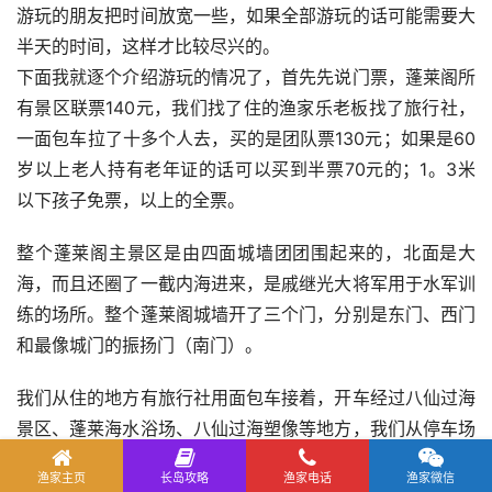
游玩的朋友把时间放宽一些，如果全部游玩的话可能需要大
半天的时间，这样才比较尽兴的。
下面我就逐个介绍游玩的情况了，首先先说门票，蓬莱阁所
有景区联票140元，我们找了住的渔家乐老板找了旅行社，
一面包车拉了十多个人去，买的是团队票130元；如果是60
岁以上老人持有老年证的话可以买到半票70元的；1。3米
以下孩子免票，以上的全票。
整个蓬莱阁主景区是由四面城墙团团围起来的，北面是大
海，而且还圈了一截内海进来，是戚继光大将军用于水军训
练的场所。整个蓬莱阁城墙开了三个门，分别是东门、西门
和最像城门的振扬门（南门）。
我们从住的地方有旅行社用面包车接着，开车经过八仙过海
景区、蓬莱海水浴场、八仙过海塑像等地方，我们从停车场
走过了会仙桥，就从城墙的东门进入了蓬莱阁主景区。就在
渔家主页
长岛攻略
渔家电话
渔家微信
快进去东门的时候，路边有介绍游艇的，顺着海边从蓬莱阁