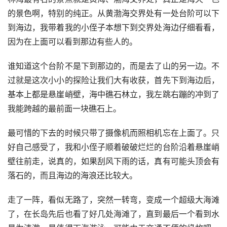
的景色啊，特别的纯正。从黄渤海交界处有一处台阶可以下
到海边，我带着我的小侄子本想下到交界处海边仔细看看，
因为在上面可以看到那边有些人的。
谁知道这个台阶不是下到那边的，而是去了山的另一边。不
过就是这次小小的探险让我们大有收获，首先下到海边后，
基本上都是悬崖峭壁，海中礁石林立，我左跳右蹦的冲到了
我能跨越的最前面一块礁石上。
最可惜的下去的时候只带了摄像机而照相机忘在上面了。只
好自己感受了，我和小侄子顺着破破烂烂的台阶沿着悬崖峭
壁往前走，说真的，如果刮风下雨的话，真有可能头顶会有
落石的，而且海边的海浪还比较大。
走了一阵，看似无路了，突然一转弯，变成一个超级大海滩
了，在长岛先后也看了好几处海滩了，直到最后一个看到水