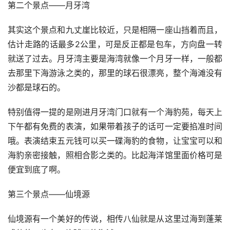
第二个景点——月牙湾
其实这个景点和九丈崖比较近，只是相隔一座山挡着而且，
估计走路的话最多2公里，可是反正都是包车，方向盘一转
就送了过去。月牙湾主要是海湾就像一个月牙一样，一般都
去那里下海游泳之类的，那里的球石很漂亮，整个海滩没有
沙都是球石的。
特别值得一提的是刚进月牙湾门口就有一个海豹苑，每天上
下午都有免费的表演，如果带着孩子的话可一定要掐准时间
哦。表演结束五元钱可以买一碟海豹的食物，让宝宝可以和
海豹亲密接触，照相合影之类的。比起海洋馆里面价格可是
便宜到底了啊。
第三个景点——仙境源
仙境源有一个美好的传说，相传八仙就是从这里过海到蓬莱