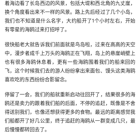
着海边看了长岛西边的风景，包括大堤和西北角的九丈崖，
换个角度看出来不一样的风景。路上先后经过了几个小岛，
我们也不知道是什么名字，大约船开了1个小时左右，开始
有零星的海鸥过来打招呼了。
很快船老大就告诉我们前面就是鸟岛啦，过来在高高的天空
中，漫步者成千上万头的海鸥正在飞翔，岛上的悬崖峭壁上
也有很多海鸥休息着，更有一些海鸥围着我们的船来回的
飞，这个时候我们去的游人纷纷拿出来面包、馒头这类海鸥
喜欢吃的东西纷纷合影留念。
停留了一会，我们的船就重新启动往回开了，结果很多的海
鸥还是卖力的跟着我们船的后面，不停的追赶，既像是不舍
得送别我们，也像还想获得更多的食物。最远的距离感觉我
们船都开了好几公里，终于追赶的海鸥从一群变成几只，最
后慢慢都转回去了。