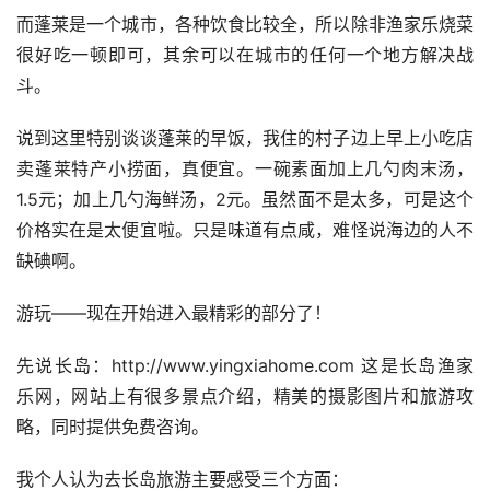
而蓬莱是一个城市，各种饮食比较全，所以除非渔家乐烧菜
很好吃一顿即可，其余可以在城市的任何一个地方解决战
斗。
说到这里特别谈谈蓬莱的早饭，我住的村子边上早上小吃店
卖蓬莱特产小捞面，真便宜。一碗素面加上几勺肉末汤，
1.5元；加上几勺海鲜汤，2元。虽然面不是太多，可是这个
价格实在是太便宜啦。只是味道有点咸，难怪说海边的人不
缺碘啊。
游玩——现在开始进入最精彩的部分了！
先说长岛：http://www.yingxiahome.com 这是长岛渔家
乐网，网站上有很多景点介绍，精美的摄影图片和旅游攻
略，同时提供免费咨询。
我个人认为去长岛旅游主要感受三个方面： 