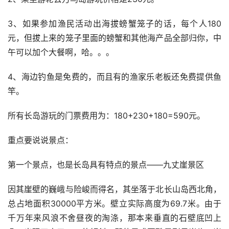
3、如果参加渔民活动出海拔螃蟹笼子的话，每个人180
元，但拔上来的笼子里面的螃蟹和其他海产品全部归你，中
午可以加个大餐啊，哈。。。
4、海边钓鱼是免费的，而且有的渔家乐老板还免费提供鱼
竿。 
所有长岛游玩的门票费用为：180+230+180=590元。
重点要说说景点：
第一个景点，也是长岛具有特点的景点——九丈崖景区
因其崖壁的巍峨与险峻而得名，其坐落于北长山岛西北角，
总占地面积30000平方米。壁立实际高度为69.7米。由于
千万年来风浪不舍昼夜的淘涤，那本来垂直的石壁底凹上