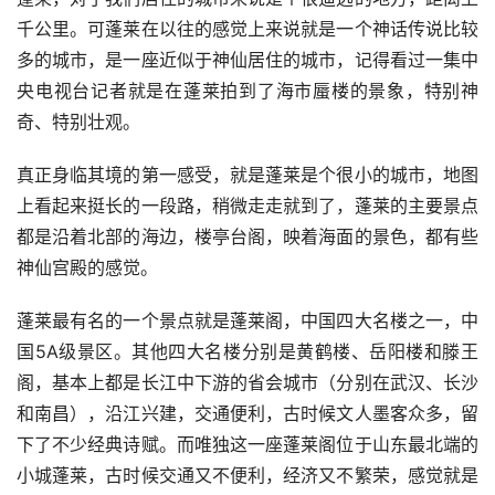
千公里。可蓬莱在以往的感觉上来说就是一个神话传说比较
多的城市，是一座近似于神仙居住的城市，记得看过一集中
央电视台记者就是在蓬莱拍到了海市蜃楼的景象，特别神
奇、特别壮观。
真正身临其境的第一感受，就是蓬莱是个很小的城市，地图
上看起来挺长的一段路，稍微走走就到了，蓬莱的主要景点
都是沿着北部的海边，楼亭台阁，映着海面的景色，都有些
神仙宫殿的感觉。
蓬莱最有名的一个景点就是蓬莱阁，中国四大名楼之一，中
国5A级景区。其他四大名楼分别是黄鹤楼、岳阳楼和滕王
阁，基本上都是长江中下游的省会城市（分别在武汉、长沙
和南昌），沿江兴建，交通便利，古时候文人墨客众多，留
下了不少经典诗赋。而唯独这一座蓬莱阁位于山东最北端的
小城蓬莱，古时候交通又不便利，经济又不繁荣，感觉就是