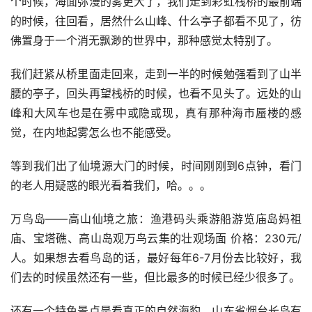
个时候，海面弥漫的雾更大了，我们走到彩虹栈桥的最前端
的时候，往回看，居然什么山峰、什么亭子都看不见了，彷
佛置身于一个消无飘渺的世界中，那种感觉太特别了。
我们赶紧从桥里面走回来，走到一半的时候勉强看到了山半
腰的亭子，回头再望栈桥的时候，也看不见头了。远处的山
峰和大风车也是在雾中或隐或现，真有那种海市蜃楼的感
觉，在内地起雾怎么也不能感受。
等到我们出了仙境源大门的时候，时间刚刚到6点钟，看门
的老人用疑惑的眼光看着我们，哈。。。
万鸟岛——高山仙境之旅：渔港码头乘游船游览庙岛妈祖
庙、宝塔礁、高山岛观万鸟云集的壮观场面 价格：230元/
人。如果想去看鸟岛的话，最好每年6-7月份去比较好，我
们去的时候虽然还有一些，但比最多的时候已经少很多了。
还有一个特色景点是看真正的自然海豹。山东省烟台长岛有