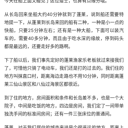
今天在船上面又碰见了这位道士，也算有点缘分哦。
从长岛回来坐船大约40分钟就到了蓬莱，说到船还需要特
地提一下，从蓬莱到长岛来回的船有二种，一种是小一点的
快船，只要25分钟左右；还有是一种大船，下面可以装汽
车的，需要40多分钟，而且由于吃水深的缘故，停到码头
都是最远的，还要走好多的路啊。
下了船以后，我们事先定好的蓬莱渔家乐老板就过来接我们
了，可惜他只骑了电动车，我们还是打的过去的。我们住的
地方叫抹直口村，距离海边走路也不用10分钟，同时距离蓬
莱三仙山景区和八仙过海景区都很近。
到了住的地方，房间面积和条件和长岛差不多，也是一个大
院子，中间是吃饭的地方，四边是房间，我们定了一间带单
独洗手间的标准间房间；还有一件三张床位的普通间。
蓬莱，对于我们居住的城市来说是个很遥远的地方，距离上