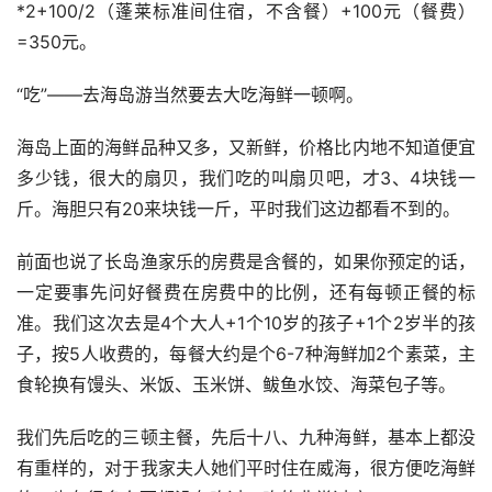
*2+100/2（蓬莱标准间住宿，不含餐）+100元（餐费）
=350元。
“吃”——去海岛游当然要去大吃海鲜一顿啊。
海岛上面的海鲜品种又多，又新鲜，价格比内地不知道便宜
多少钱，很大的扇贝，我们吃的叫扇贝吧，才3、4块钱一
斤。海胆只有20来块钱一斤，平时我们这边都看不到的。 
前面也说了长岛渔家乐的房费是含餐的，如果你预定的话，
一定要事先问好餐费在房费中的比例，还有每顿正餐的标
准。我们这次去是4个大人+1个10岁的孩子+1个2岁半的孩
子，按5人收费的，每餐大约是个6-7种海鲜加2个素菜，主
食轮换有馒头、米饭、玉米饼、鲅鱼水饺、海菜包子等。
我们先后吃的三顿主餐，先后十八、九种海鲜，基本上都没
有重样的，对于我家夫人她们平时住在威海，很方便吃海鲜