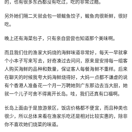
的，也有很多东西都没有吃过，吃的非常过瘾。
另外她们隔二天就会包一顿鲅鱼饺子，鲅鱼肉很新鲜，很好
吃。
晚上还有海菜包子，只有亲自尝尝也知道那个美味啊。
而且我们住的渔家大妈烧的海鲜味道非常好，每天一早就拿
个小本子写来写去，好奇凑过去问问，原来是安排每一组客
人购买海鲜的品种和数量，保证客人每餐海鲜不重样。后来
在聊天的时候我夸大妈海鲜烧得好，大妈一点都不谦虚的说
有个香港人准备花一个月一万聘她到广东那边去当大厨，她
就一个儿子可舍不得离开长岛。哇，我们还真有口福啊。
长岛上面由于是旅游景区，饭店价格都不便宜，而且种类也
很少，所以总体来看在渔家乐吃还是相对比较实惠的，除非
你不喜欢她们烧菜的味道。