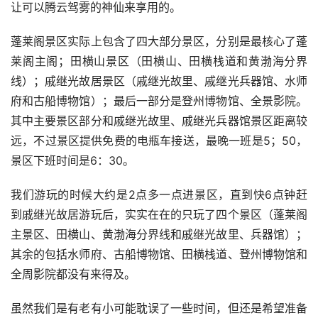
让可以腾云驾雾的神仙来享用的。
蓬莱阁景区实际上包含了四大部分景区，分别是最核心了蓬
莱阁主阁；田横山景区（田横山、田横栈道和黄渤海分界
线）；戚继光故居景区（戚继光故里、戚继光兵器馆、水师
府和古船博物馆）；最后一部分是登州博物馆、全景影院。
其中主要景区部分和戚继光故里、戚继光兵器馆景区距离较
远，不过景区提供免费的电瓶车接送，最晚一班是5；50，
景区下班时间是6：30。
我们游玩的时候大约是2点多一点进景区，直到快6点钟赶
到戚继光故居游玩后，实实在在的只玩了四个景区（蓬莱阁
主景区、田横山、黄渤海分界线和戚继光故里、兵器馆）；
其余的包括水师府、古船博物馆、田横栈道、登州博物馆和
全周影院都没有来得及。
虽然我们是有老有小可能耽误了一些时间，但还是希望准备