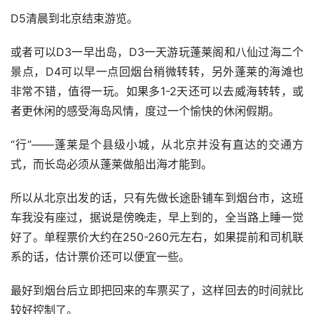
D5清晨到北京结束游览。 
或者可以D3一早出岛，D3一天游玩蓬莱阁和八仙过海二个
景点，D4可以早一点回烟台稍微转转，另外蓬莱的海滩也
非常不错，值得一玩。如果多1-2天还可以去威海转转，或
者更休闲的感受海岛风情，度过一个愉快的休闲假期。 
“行”——蓬莱是个县级小城，从北京并没有直达的交通方
式，而长岛必须从蓬莱做船出海才能到。 
所以从北京出发的话，只有先做长途卧铺车到烟台市，这班
车我没有座过，据说是傍晚走，早上到的，全当路上睡一觉
好了。单程票价大约在250-260元左右，如果提前和司机联
系的话，估计票价还可以便宜一些。 
最好到烟台后立即把回来的车票买了，这样回去的时间就比
较好控制了。 