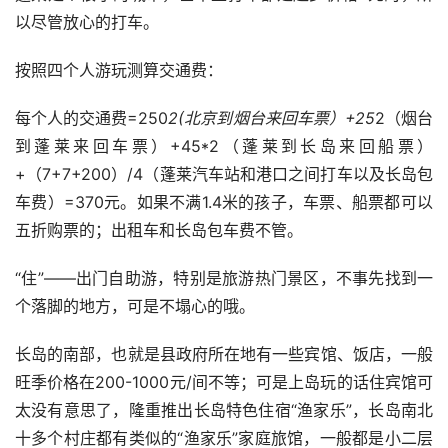
以尽管放心的打车。 
按照四个人游玩测算交通费： 
每个人的交通费=250
2(北京到烟台来回车票）+25
2（烟台
到蓬莱来回车票）+45*2（蓬莱到长岛来回船票）
+（7+7+200）/4（蓬莱汽车站和港口之间打车以及长岛包
车费）=370元。如果不满1.4米的孩子，车票、船票都可以
五折购票的；出租车和长岛包车费不管。 
“住”——出门自助游，特别是旅游热门景区，不事先找到一
个落脚的地方，可是不塌心的哦。
长岛的南部，也就是县政府所在地有一些宾馆、饭店，一般
旺季价格在200-1000元/间不等；可是上岛玩的话住宾馆可
太没有意思了，隆重推出长岛特色住宿“渔家乐”，长岛南北
十多个村庄都有类似的“渔家乐”家庭旅馆，一般都是小二层