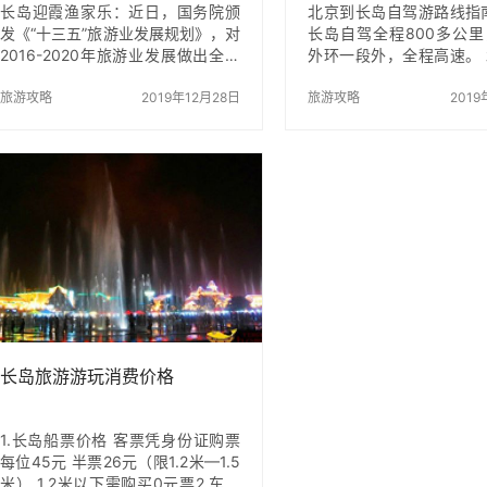
长岛迎霞渔家乐：近日，国务院颁
北京到长岛自驾游路线指
发《“十三五”旅游业发展规划》，对
长岛自驾全程800多公
2016-2020年旅游业发展做出全景
外环一段外，全程高速。
式规划。《规划》中提到，“十三五”
岛自驾大约用10个小时. 
期间，中国将依托特色旅游资源，
旅游攻略
2019年12月28日
参考 北京境内：京津塘
旅游攻略
2019
打造一批特色旅游目的地，满足大
25元 天津境内：天津外环
众化、多样化和特色化旅游市场需
京沪高速天津段费用：39
求。山东唯一的海岛县——烟台长
内：京沪高速河北段费用：
岛入选海岛旅游目的地。 据悉，
东境内：经德州、济南、
《规划》提出的8大特色旅游目的地
莱高速费用130元 蓬莱
建设，包括山岳旅游目的地、海岛
费用160元/辆 共计：41
旅游目的地、湖泊旅游目的地、湿
北京到长岛自驾游路线分
地旅游目的地、草原旅游目的地、
绍 第一段京津塘高速转
沙漠旅游目的地、古村落旅游目的
意变道 第二段京沪高速
地、民俗风情旅游目的地等。 长岛
银高速上,下图为京沪和
旅游列入国家规划，这既是国家
交…
层…
长岛旅游游玩消费价格
1.长岛船票价格 客票凭身份证购票
每位45元 半票26元（限1.2米—1.5
米） 1.2米以下需购买0元票2.车辆