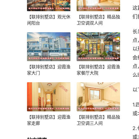
这
们
【联排别墅店】观光休
【联排别墅店】精品独
闲阳台
卫空调双人间
长
点
以
会
点
【联排别墅店】迎霞渔
【联排别墅店】迎霞渔
家大门
家餐厅大院
么
以
1
或
【联排别墅店】迎霞渔
【联排别墅店】精品独
家走廊
卫空调三人间
2
或