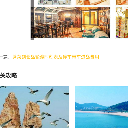
一篇：
蓬莱到长岛轮渡时刻表及停车带车进岛费用
关攻略