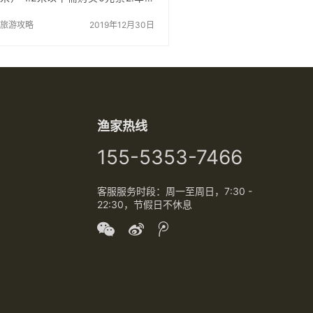
乘船凭行驶证购票 轿车：170元 8-
12座：170元 13-20座：200元 21-
旅游攻略
2019年12月30日
30座：260元 31-40座：300元
41-50座：350元 51座以上：450
元 注：车辆价格不包括驾驶员及乘
客票 到达蓬莱如果不想带车进岛，
可将车停放在蓬莱码头。到达停车
场后，可乘坐摆渡车辆到达蓬长客
港，购船票进长岛。 蓬莱港客运电
渔家热线
话：0535-5642551 长岛港客运电
话：0535-3…
155-5353-7466
客服服务时段：周一至周日，7:30 -
22:30，节假日不休息