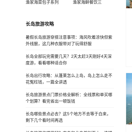
渔家海菜包子系列
渔家海鲜餐饮三
长岛旅游攻略
暑假长岛旅游穿搭注意事项：海风吹着凉快但紫
外线狠，这几种衣服带对了玩得舒服
长岛全部玩完需要几天？2天太赶3天刚好4天深
度游，看看哪种适合你
长岛出行攻略：从蓬莱怎么上岛，岛上怎么走不
花冤枉钱，一篇全讲透
长岛旅游景点门票价格全解析：全线票和单买哪
个划算？看完省出一顿饭钱
长岛哪些景点必去？这5个地方不去等于白来，
剩下几个看时间再选