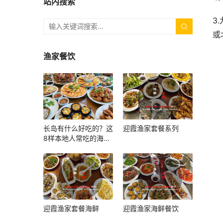
站内搜索
3
或
渔家餐饮
长岛有什么好吃的？这
迎霞渔家套餐系列
8样本地人常吃的海鲜
和小吃，上岛照着吃就
对了
迎霞渔家套餐海鲜
迎霞渔家海鲜餐饮