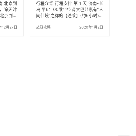
南 北京到
行程介绍 行程安排 第 1 天 济南-长
里，除天津
岛 早6：00乘坐空调大巴赴素有“人
 北京到长
间仙境”之称的【蓬莱】(约6小时)，
自驾游费用
（中餐自备）。下午客人可根据自
高速费用：
年12月27日
己需要自费游览【蓬莱阁景区】或
旅游攻略
2020年1月2日
费用：无,
者【海洋极地世界】（约2小时），
元 河北境
不愿自费的客人可观八仙雕塑、 和
60元 山
平广场，蓬莱海边沙滩尽情亲水，
维坊、蓬
让柔沙轻轻摩挲，让海水洗尽骄阳
到长岛轮渡
的温热，后乘船进岛(约40分钟)，
4元 下图为
入住长岛。 用餐：晚餐（二十年品
段详细介
牌老店：长岛迎霞渔家） 住宿：长
京沪高速注
岛（长岛迎霞渔家别墅） 第 2 天 长
直接转到青
岛-长岛 早起观黄海日出（可自行安
青银高速的
排），早餐后游览集山、海、岛、
礁、…