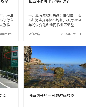
游攻略
长岛住宿哪里方便赶海？
了广大考生
一、赶海成败的关键：住宿位置 长
岛该怎么
岛赶海点分布极不均衡，根据2024
以及推荐
年潮汐变化和渔民作业区调整，推
海、打鱼，
荐优先选择南岛住宿： 二、民宿挑
游资源、
3年6月12日
选的4个硬指标 1. 步行可达性 2. 工
旅游攻略
2025年6月16日
既独特又
具配套 必备工具清单及市价（判断
，岛屿海
民宿专业度）： 工具 作用 租赁市
原生态的
价 礁石防滑鞋 防止海蛎壳割伤 25
但让出海
元/天 长柄铁盐瓶 高效诱捕蛏子 15
产品繁衍
元/天 强光头灯 夜赶海必备 20元/天
。长岛海
3. 潮汐提醒服务 4. 战利品处理支持
源享誉海
四、民宿套餐选择建议 省钱公式：
”鲍鱼之
住宿+赶海服务打包价 ≤ 单订房费
乡”…
+工具租赁费 以长岛迎霞渔家乐为
例： 五…
指南
济南到长岛三日游游玩攻略