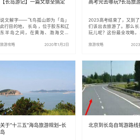
【长岛游记】一篇文章全搞定
高考完去哪玩?长岛旅
说文解字——飞鸟孤山即为「岛」
2023高考结束了，又到
此行目的地， 长岛 ，位于胶东和辽
们该出去旅游了。那么长
东半岛之间，在黄海、渤海交汇
玩儿呢？这份最全攻略，
处，由32个岛屿和66个明礁以及
希望能够帮到你。 1、出
8700平方千米海域面积组成。从地
旅游攻略
2020年1月2日
做一天纯粹的渔民长岛旅
旅游攻略
202
理位置上看，天气好的时候，在蓬
海洋资源和环境生态资源
莱向海上眺望，远远就能看到长岛
丰富。海岛生态环境优良
诸岛屿了——所以，古时所言的 蓬
岸风光秀丽，气候宜人，
莱 海上仙山，应该就有 长岛 的身
高品质山海人文景观物不
影吧？ 说起 蓬莱 ，我脑海中存留
人赏心悦目，更为各种海
的第一个印象，竟是李白在《 宣州
创造了绝佳的自然环境
谢朓楼饯别校书叔云》里的一句“ 蓬
参、鲍鱼等顶级海珍品资
莱 文章建安骨，中间小谢又清发。”
内外，先后被命名为中国
此处的“ 蓬莱 文章”，借的是东汉时
乡”、”扇贝之乡”、”海带之
文人们把皇室藏书之地叫做“ 蓬莱
仙山”的…
关于“十三五”海岛旅游规划–长
北京到长岛自驾游路线
岛