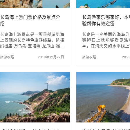
长岛海上游门票价格及景点介
长岛渔家乐哪家好，本
绍
验帮你有效避雷
长岛海上游景点是一项乘船游览海
长岛是一座美丽的海岛县
上景观的长岛特色旅游线路，途径
鹅卵石上就能够看见浩
妈祖庙-万鸟岛-宝塔礁-龙爪山-猴矶
🌊，在海天交的水平线
岛-海豹礁-大黑山岛等岛屿。 妈祖
在来来往往💫，天空中
庙又称为妈祖显应宫，建于公元
旅游攻略
2019年12月27日
还飘着白色的云朵。既然
旅游攻略
202
1122年，是目前中国北方最著名的
更少不了的自然是体会渔
妈祖庙。每到正月十五，当地的居
🗿，下面我就来给大家
民就会来此地祈求海神娘娘一年能
岛的渔家乐。 长岛的旅
够风调雨顺。 万鸟岛又称为高山
很不错，所以相对的渔家
岛，是目前长岛海拔最高的岛屿，
配套设施也十分完善，很
岛屿面积仅有0.46平方公里，是一
村都加入了渔家乐的行列
座候鸟栖身之所。它集海蚀崖、海
省事的吃住一体，不过还
蚀洞、海蚀柱、海蚀礁、海蚀阶地
主，可以选择在渔家乐用
和海积卵石滩于一身；纳高雄、险
选择出去用餐或自…
峻、幽深、粗犷灵秀于一隅。鸟、
礁、峰、石洞，鬼斧神工，天地造
化，…