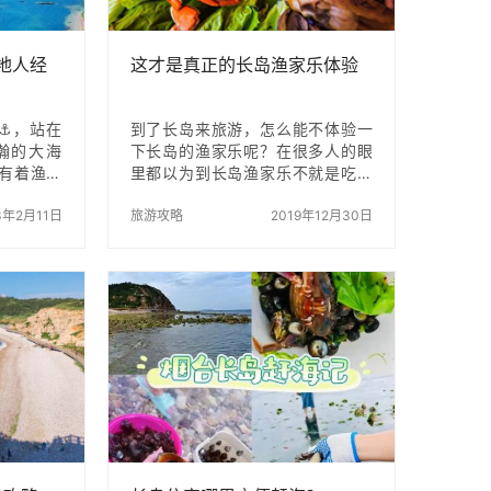
地人经
这才是真正的长岛渔家乐体验
⚓️，站在
到了长岛来旅游，怎么能不体验一
瀚的大海
下长岛的渔家乐呢？在很多人的眼
上有着渔船
里都以为到长岛渔家乐不就是吃吃
海鸥飞翔，
海鲜吗？如果你是这样想的那就大
到了长岛
3年2月11日
错特错啦！ 首先先说下长岛的地理
旅游攻略
2019年12月30日
家风情了
分布，长岛是由32个独立的岛屿和
介绍一下长
66个明礁石组成，在8700平方千米
游业发展的
的海域里，有居民居住的岛屿一共
乐等旅游
有11座。由于特殊的地理环境，在
多的小渔
这里每年的平均气温是11℃，这里
🌟，他是
是国内优秀的养生度假岛！ 到了长
是以住为
岛如果你只有一天的游玩时间，建
餐也可以
议你可以自由行。从蓬莱港坐船到
长岛只需要40分钟，票价45元/
人，渡车过去160元/辆，其实没必
要渡车的，长岛不是很大，想去…