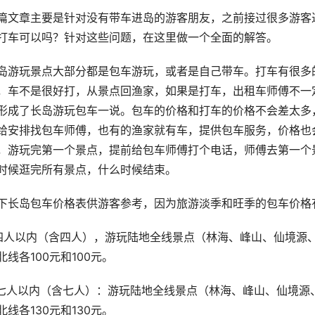
篇文章主要是针对没有带车进岛的游客朋友，之前接过很多游客
打车可以吗？针对这些问题，在这里做一个全面的解答。 
岛游玩景点大部分都是包车游玩，或者是自己带车。打车有很多
，车不是很好打，从景点回渔家，如果是打车，出租车师傅不一
形成了长岛游玩包车一说。包车的价格和打车的价格不会差太多
给安排找包车师傅，也有的渔家就有车，提供包车服务，价格也
，游玩完第一个景点，提前给包车师傅打个电话，师傅去第一个
时候逛完所有景点，什么时候结束。 
下长岛包车价格表供游客参考，因为旅游淡季和旺季的包车价格
.四人以内（含四人），游玩陆地全线景点（林海、峰山、仙境源
北线各100元和100元。 
.七人以内（含七人）：游玩陆地全线景点（林海、峰山、仙境源
北线各130元和130元。 