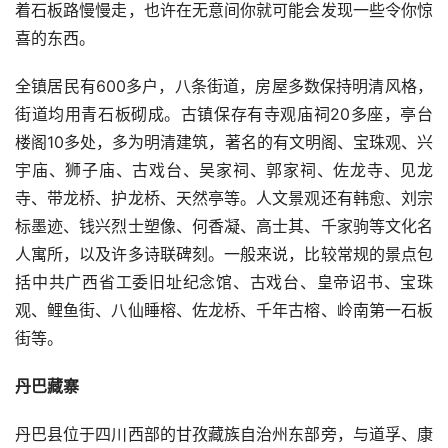
着石板路慢慢走，也许在无意间你就可能会发现一些令你惊
喜的东西。
全镇居民有600多户，八条街道，房屋多数保持明清风格，
街道均用青石板砌成。古镇保存有寺观庙祠20多座，亭台
楼阁10多处，多为明清建筑，著名的有文明阁、宝珠观、兴
宇庙、狮子庙、古戏台、吴家祠、郭家祠、佐龙寺、见龙
寺、带龙桥、护龙桥、天然亭等。人文景观还有韩愈、刘宗
标墨迹、钱兴烈士塑像、何香凝、高士其、千家驹等文化名
人寓所，以及许多诗联碑刻。一般来说，比较常规的景点包
括中共广西省工委旧址纪念馆、古戏台、皇帝诏书、宝珠
观、鲤鱼街、八仙睡榕、佐龙桥、千年古榕、岭南第一石板
街等。
丹巴藏寨
丹巴县位于四川西部的甘孜藏族自治州东部旁，与道孚、康