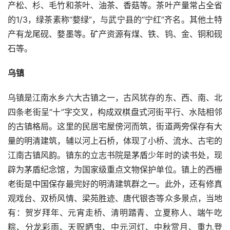
产松、杉、毛竹和茶叶、油茶、香菇等。茶叶产量常占全省
的1/3，绿茶素称“婺绿”，与武宁县的“宁红”齐名。其他土特
产有龙尾砚、婺墨等。矿产资源有煤、铁、钨、金、铜和砚
石等。 
乌镇
乌镇是江南水乡六大古镇之一，古风犹存的东、西、南、北
四条老街呈“十”字交叉，构成双棋盘式河街平行、水陆相邻
的古镇格局。这里的民居宅屋傍河而筑，街道两旁保存有大
量的明清建筑，辅以河上石桥，体现了小桥、流水、古宅的
江南古镇风韵。镇东的立志书院是茅盾少年时的读书处，现
辟为茅盾纪念馆，为国家级重点文物保护单位。镇上的西栅
老街是中国保存最完好的明清建筑群之一。此外，还有修真
观戏台、双桥风情、梁苑胜迹、唐代银杏等众多景点，当地
有：贺岁拜年、元宵走桥、清明踏青、立夏称人、端午吃
粽、分龙彩雨、天贶晒虫、中元河灯、中秋赏月、重九登