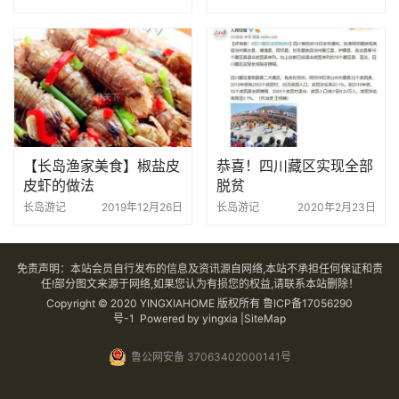
【长岛渔家美食】椒盐皮
恭喜！四川藏区实现全部
皮虾的做法
脱贫
长岛游记
2019年12月26日
长岛游记
2020年2月23日
免责声明：本站会员自行发布的信息及资讯源自网络,本站不承担任何保证和责
任!部分图文来源于网络,如果您认为有损您的权益,请联系本站删除！
Copyright © 2020 YINGXIAHOME 版权所有
鲁ICP备17056290
号-1
Powered by yingxia |SiteMap
鲁公网安备 37063402000141号