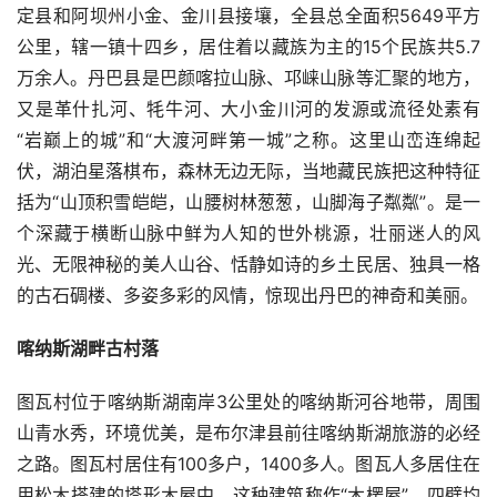
定县和阿坝州小金、金川县接壤，全县总全面积5649平方
公里，辖一镇十四乡，居住着以藏族为主的15个民族共5.7
万余人。丹巴县是巴颜喀拉山脉、邛崃山脉等汇聚的地方，
又是革什扎河、牦牛河、大小金川河的发源或流径处素有
“岩巅上的城”和“大渡河畔第一城”之称。这里山峦连绵起
伏，湖泊星落棋布，森林无边无际，当地藏民族把这种特征
括为“山顶积雪皑皑，山腰树林葱葱，山脚海子粼粼”。是一
个深藏于横断山脉中鲜为人知的世外桃源，壮丽迷人的风
光、无限神秘的美人山谷、恬静如诗的乡土民居、独具一格
的古石碉楼、多姿多彩的风情，惊现出丹巴的神奇和美丽。
喀纳斯湖畔古村落
图瓦村位于喀纳斯湖南岸3公里处的喀纳斯河谷地带，周围
山青水秀，环境优美，是布尔津县前往喀纳斯湖旅游的必经
之路。图瓦村居住有100多户，1400多人。图瓦人多居住在
用松木搭建的塔形木屋中，这种建筑称作“木楞屋”，四壁均