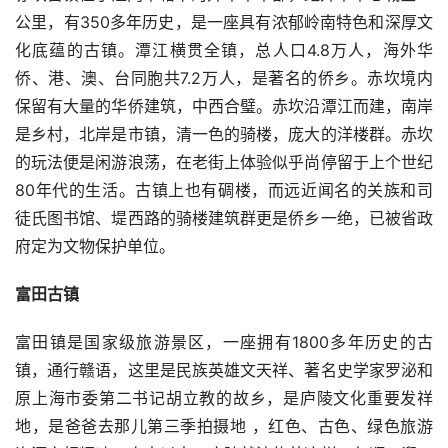
公里，有350多年历史，是一座具有浓郁岭南特色和深厚文
化底蕴的古镇。潭江横贯全镇，总人口4.8万人，海外华
侨、港、澳、台同胞共7.2万人，是著名的侨乡。赤坎境内
保留有大量的华侨建筑，中西合璧。赤坎沿潭江而建，南岸
是乡村，北岸是市镇，清一色的骑楼，庞大的洋楼群。赤坎
的玩法便是闲游浪荡，在老街上体验似乎尚停留于上个世纪
80年代的生活。古镇上也有碉楼，而远近闻名的关族和司
徒氏图书馆、堤西路的骑楼建筑群更是侨乡一绝，已被省政
府定为文物保护单位。
富田古镇
富田镇是国家级旅游景区，一座拥有1800多年历史的古
镇，通行赣语，这里是民族英雄文天祥、著名史学家罗泌和
原上海市委第二书记胡立教的故乡，是庐陵文化重要发祥
地，是爸爸去那儿第三季拍摄地 ，红色、古色、绿色旅游