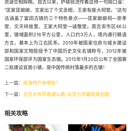
资源交相辉映。自古以来，庐陵就流传着这样一句顺口溜：
“匡家匡娘娘，文家出了个文丞相，王家有座大祠堂。”这句
话涵盖了富田古镇的三个特色景点——匡家娘娘祠—崇孝
堂、文天祥故里、王家大祠堂—诚敬堂。距吉安市区46公
里，镇域面积216平方公里，人口约3万人，境内通行赣语
方言，基本上为江右民系。2010年被国家住房与城乡建设
部和国家文物局授予了中国历史文化名镇称号，2012年被
国家环保部评为国家生态镇。2015年1月20日公布了全国第
二批建设宜居小镇，是中国传统村落最多的古镇！
上一篇：
珠海特产有哪些？
下一篇：
北京大外环高速公路-北京七环最新规划图
相关攻略