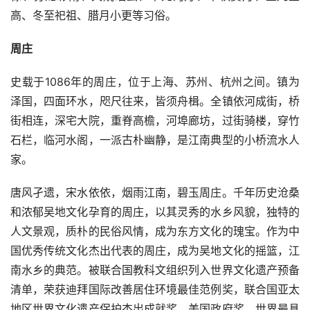
高、冬至祀祖、腊月小更等习俗。
周庄
史载于1086年的周庄，位于上海、苏州、杭州之间。镇为
泽国，四面环水，咫尺往来，皆须舟楫。全镇依河成街，桥
街相连，深宅大院，重脊高檐，河埠廊坊，过街骑楼，穿竹
石栏，临河水阁，一派古朴幽静，是江南典型的小桥流水人
家。
唐风孑遗，宋水依依，烟雨江南，碧玉周庄。千年历史沧桑
和浓郁吴地文化孕育的周庄，以其灵秀的水乡风貌，独特的
人文景观，质朴的民俗风情，成为东方文化的瑰宝。作为中
国优秀传统文化杰出代表的周庄，成为吴地文化的摇篮，江
南水乡的典范。被联合国教科文组织列入世界文化遗产预备
清单，荣获迪拜国际改善居住环境最佳范例奖，联合国亚太
地区世界文化遗产保护杰出成就奖、美国政府奖、世界最具