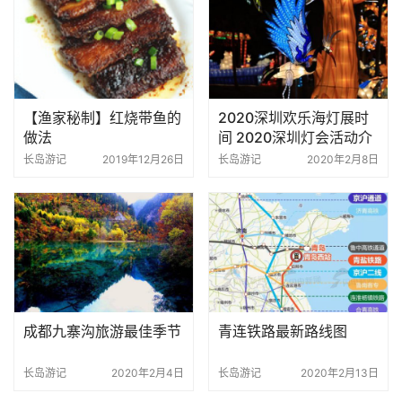
【渔家秘制】红烧带鱼的
2020深圳欢乐海灯展时
做法
间 2020深圳灯会活动介
绍
长岛游记
2019年12月26日
长岛游记
2020年2月8日
成都九寨沟旅游最佳季节
青连铁路最新路线图
长岛游记
2020年2月4日
长岛游记
2020年2月13日