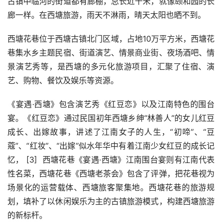
古镇中临河的街道都有廊棚，总长近千米，就像颐和园的长
廊一样。在西塘旅游，雨天不淋雨，晴天太阳也晒不到。
西塘花巷位于西塘古镇北门区域，占地10万平方米，西塘花
巷集水乡主题民宿、街道演艺、情景商业街、夜场酒吧、情
景演艺秀等，是西塘的多元化旅游项目，汇聚了住宿、演
艺、购物、餐饮及娱乐等资源。 
《宴遇·西塘》包含演艺秀《红豆恋》以及江南特色的围台
宴。《红豆恋》通过民国初年西塘乡绅“林善人”的女儿红豆
成长、出嫁故事，讲述了江南女子的人生，“初啼”、“豆
蔻”、“红妆”、“出嫁”似水年华中有着江南少女红豆的成长记
忆， [3]  西塘花巷《宴遇·西塘》江南围台宴则有江南代表
性名菜，西塘花巷《西塘老茶会》包含了评弹，把花巷视为
场景化的运营载体、西塘旅客聚集地。西塘花巷的旅游规
划，填补了以休闲娱乐为主的古镇旅游模式，构建西塘旅游
的新标杆。 