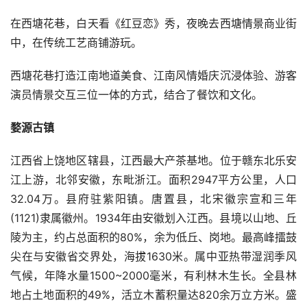
在西塘花巷，白天看《红豆恋》秀，夜晚去西塘情景商业街
中，在传统工艺商铺游玩。
西塘花巷打造江南地道美食、江南风情婚庆沉浸体验、游客
演员情景交互三位一体的方式，结合了餐饮和文化。
婺源古镇
江西省上饶地区辖县，江西最大产茶基地。位于赣东北乐安
江上游，北邻安徽，东毗浙江。面积2947平方公里，人口
32.04万。县府驻紫阳镇。唐置县，北宋徽宗宣和三年
(1121)隶属徽州。1934年由安徽划入江西。县境以山地、丘
陵为主，约占总面积的80%，余为低丘、岗地。最高峰擂鼓
尖在与安徽省交界处，海拔1630米。属中亚热带湿润季风
气候，年降水量1500~2000毫米，有利林木生长。全县林
地占土地面积的49%，活立木蓄积量达820余万立方米。盛