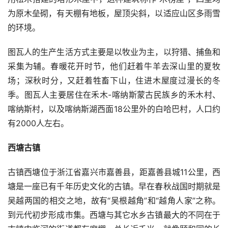
为原木垒砌，有天棚有地板，屋顶尖斜，以适应山区多雨雪
的环境。
图瓦人的生产生活方式主要是以牧业为主，以狩猎、捕鱼和
采集为辅。春暖花开时节，他们赶着牛羊去深山里的夏牧
场；深秋时分，又赶着牲畜下山，住进木屋度过漫长的冬
季。图瓦人主要居住在禾木-喀纳斯蒙古民族乡的禾木村、
喀纳斯村，以及喀纳斯湖西面18公里外的白哈巴村，人口约
有2000人左右。 
西塘古镇
古镇西塘位于浙江省嘉兴市嘉善县，距嘉善县城11公里，西
塘是一座已有千年历史文化的古镇。早在春秋战国时期就是
吴越两国的相交之地，故有“吴根越角”和“越角人家”之称。
到元代初步形成市集。西塘与其它水乡古镇最大的不同在于