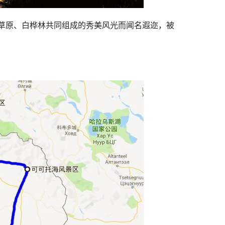
草原、白桦林共同组成的秀美风光而闻名遐迩，被