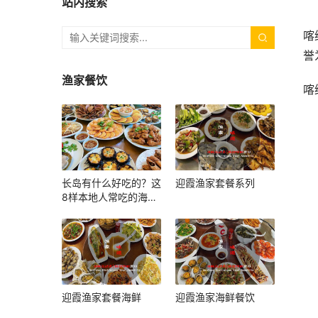
站内搜索
喀
誉
渔家餐饮
喀
长岛有什么好吃的？这
迎霞渔家套餐系列
8样本地人常吃的海鲜
和小吃，上岛照着吃就
对了
迎霞渔家套餐海鲜
迎霞渔家海鲜餐饮