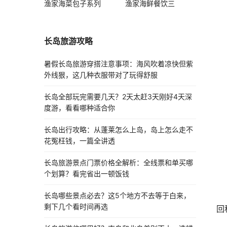
渔家海菜包子系列
渔家海鲜餐饮三
长岛旅游攻略
暑假长岛旅游穿搭注意事项：海风吹着凉快但紫
外线狠，这几种衣服带对了玩得舒服
长岛全部玩完需要几天？2天太赶3天刚好4天深
度游，看看哪种适合你
长岛出行攻略：从蓬莱怎么上岛，岛上怎么走不
花冤枉钱，一篇全讲透
长岛旅游景点门票价格全解析：全线票和单买哪
个划算？看完省出一顿饭钱
长岛哪些景点必去？这5个地方不去等于白来，
剩下几个看时间再选
回