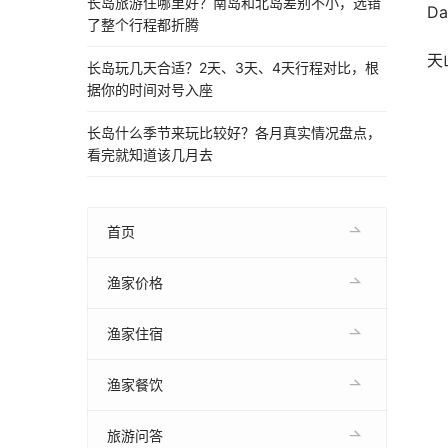
长岛旅游住哪里好？南岛和北岛差别不小，选错
D
了整个行程都折腾
天
长岛玩几天合适？2天、3天、4天行程对比，根
据你的时间对号入座
长岛什么季节来玩比较好？各月真实情况盘点，
看完就知道该几月去
首页
渔家价格
渔家住宿
渔家餐饮
旅游问答