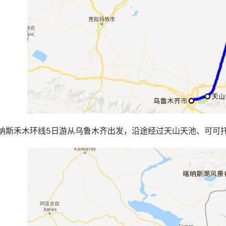
纳斯禾木环线5日游从乌鲁木齐出发，沿途经过天山天池、可可