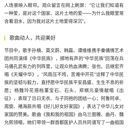
人场景映入眼帘。观众留言在网上刷屏：“它让我们知道有
一种爱，是对这个国家、这片土地的爱——为什么我眼里常
含着泪水，因为我对这片土地爱得深沉”。
歌曲动人，共迎美好
节目中，歌手孙楠、莫文蔚、韩磊、谭维维携手秦俑情艺术
团共同演绎《中华民族》，掷地有声的“中华民族”回荡在兵
马俑孔武有力的列阵里，让观众热血沸腾；张也、吕继宏齐
唱《天耀中华》，“风雨压不垮，苦难中开花”诠释了中华民
族的坚韧与毅力，直抒愿中华民族平安昌盛、生生不息的祈
愿；杨魏玲花搭档董宝石、石头、郑棋元豪情献唱《出
征》，表现了岂曰无衣、与子同袍的团结一心；阿鲁阿卓、
周旋、褚海辰共唱《好儿好女好家园》，表达了中华儿女对
家国的赞美。歌曲《我和我的祖国》由乌兰图雅、曲丹、魏
允熙领唱，她们带领一群首都医护人员共同谱写了一曲祖国