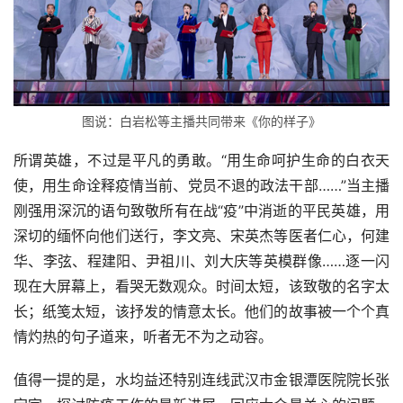
图说：白岩松等主播共同带来《你的样子》
所谓英雄，不过是平凡的勇敢。“用生命呵护生命的白衣天
使，用生命诠释疫情当前、党员不退的政法干部……”当主播
刚强用深沉的语句致敬所有在战“疫”中消逝的平民英雄，用
深切的缅怀向他们送行，李文亮、宋英杰等医者仁心，何建
华、李弦、程建阳、尹祖川、刘大庆等英模群像……逐一闪
现在大屏幕上，看哭无数观众。时间太短，该致敬的名字太
长；纸笺太短，该抒发的情意太长。他们的故事被一个个真
情灼热的句子道来，听者无不为之动容。
值得一提的是，水均益还特别连线武汉市金银潭医院院长张