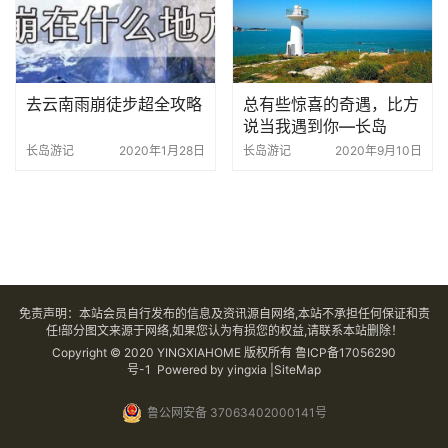
去云南雨崩徒步超全攻略
总有些惊喜的奇遇，比方
说当我遇到你—长岛
长岛游记
2020年1月28日
长岛游记
2020年9月10日
免责声明：本站会员自行发布的信息及资讯源自网络,本站不承担任何保证和责
任!部分图文来源于网络,如果您认为有损您的权益,请联系本站删除！
Copyright © 2020 YINGXIAHOME 版权所有
鲁ICP备17056290
号-1
Powered by yingxia |SiteMap
鲁公网安备 37063402000141号