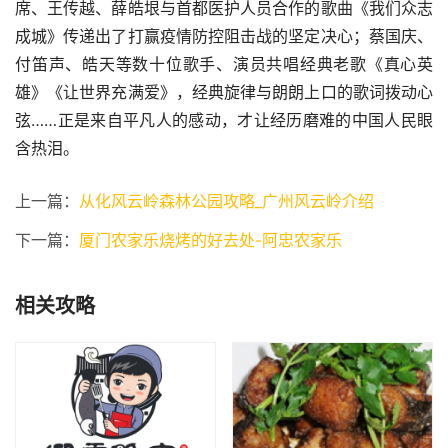
席、王传越、薛皓垠与首都医护人员合作的歌曲《我们众志
成城》传递出了打赢疫情防控阻击战的坚定决心；蔡国庆、
付笛声、皓天等数十位歌手、演员共唱经典老歌《真心英
雄》《让世界充满爱》，经典旋律与朗朗上口的歌词拨动心
弦……正是来自平凡人的感动，才让经历磨难的中国人民眼
含热泪。
上一篇：
从化风云岭森林公园攻略_广州风云岭介绍
下一篇：
厦门农家乐烧烤的好去处-阿忠农家乐
相关攻略