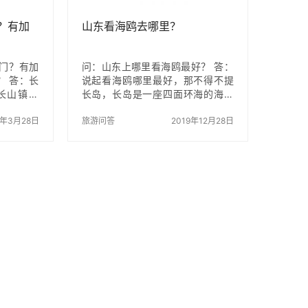
上游万鸟岛路线停止了，但是…
？有加
山东看海鸥去哪里？
门？有加
问：山东上哪里看海鸥最好？ 答：
？ 答：长
说起看海鸥哪里最好，那不得不提
长山镇县
长岛，长岛是一座四面环海的海岛
6点开始营
县，每年数以万计的海鸥在这里栖
鲜市场内有
0年3月28日
息繁殖。万鸟岛坐落于长岛诸岛中
旅游问答
2019年12月28日
煮类10-
部偏东，这个海拔73.5米、仅有
鲜不同价位
0.05平方公里的小岛，在浩渺的汪
考，也可
洋大海之中，简直是一粒微不足道
，不过需
的沙粒，然而海深魅力大，岛小情
 长岛迎霞
趣多，因岛上栖居着几万只黑尾
鸥、海鸬鹚、白腰雨燕等海鸟，后
称万鸟岛。海岸地貌悬崖陡壁占
90%以上，断崖系石英岩与板岩互
层，节理发育，破碎性强，经千百
年风化和海蚀，崖壁此凸彼凹，石
阶、石台、石窟、石穴鳞次栉比，
形成一座自然的…