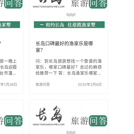
？
长岛口碑最好的渔家乐是哪
家？
宿一晚上
问：到长岛旅游想找一个靠谱的渔
 长岛迎霞
家乐，哪家口碑最好？去过的麻烦
台市蓬莱
给推荐一下 答：长岛渔家乐哪家口
一家装饰
碑好？很多朋友在准备去长岛旅游
，渔家乐
4年1月28日
的都会下意识的考虑在长岛的食宿
旅游问答
2020年2月6日
区门票代
问题，在长岛，渔家乐是个比较好
娱乐于一
的选择，因为当地旅游资源相对比
傍海，步
较多，渔家乐业户已2000多户，渔
，可体验垂
家乐规模也因为政府支持迅速扩充
乐项目，
并且进行了规范化的管理，但是即
5分钟，距
便规范化管理但也保证不了各个渔
钟，距离九
家乐绝对统一化，面对长岛众多的
0分钟，民
渔家乐就不知道如何选择，到底长