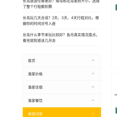
长岛旅游住哪里好？南岛和北岛差别不小，选错
了整个行程都折腾
长岛玩几天合适？2天、3天、4天行程对比，根
据你的时间对号入座
长岛什么季节来玩比较好？各月真实情况盘点，
看完就知道该几月去
首页
渔家价格
渔家住宿
渔家餐饮
旅游问答