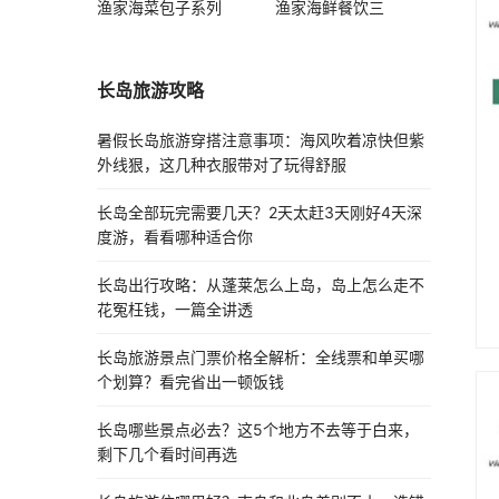
渔家海菜包子系列
渔家海鲜餐饮三
长岛旅游攻略
暑假长岛旅游穿搭注意事项：海风吹着凉快但紫
外线狠，这几种衣服带对了玩得舒服
长岛全部玩完需要几天？2天太赶3天刚好4天深
度游，看看哪种适合你
长岛出行攻略：从蓬莱怎么上岛，岛上怎么走不
花冤枉钱，一篇全讲透
长岛旅游景点门票价格全解析：全线票和单买哪
个划算？看完省出一顿饭钱
长岛哪些景点必去？这5个地方不去等于白来，
剩下几个看时间再选