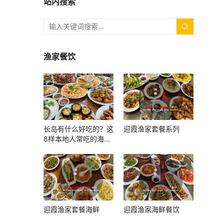
站内搜索
渔家餐饮
长岛有什么好吃的？这
迎霞渔家套餐系列
8样本地人常吃的海鲜
和小吃，上岛照着吃就
对了
迎霞渔家套餐海鲜
迎霞渔家海鲜餐饮