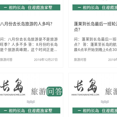
边独特的春日风光。此外，春季也
宿周边有夜市，这里民风
是海鲜逐渐丰富的季节，您可以品
静祥和，是一处清闲海岛
尝到新鲜的海产，满足您的味…
方。 长岛迎霞渔家从200
营，…
八月份去长岛旅游的人多吗？
蓬莱到长岛最后一班轮
点？
问：八月份去长岛旅游是不是旅游
问：蓬莱到长岛最后一班
旺季？人多不多 答：8月份的长岛
点？ 答：蓬莱至长岛的
是个旅游高峰期，这个时间正是孩
晨6点半开始到晚上6点3
子放暑假的期间，8月初是长岛全年
大约每半小时一班，航程
游客最顶峰的时候，每天进岛的游
旅游问答
2019年12月27日
45分钟。客船是30分钟
旅游问答
2019
客多达5万多人，这个时候到长岛，
船是45分钟行程。 如遇
如果没有提前预定住宿的地方，当
气停航，具体航班信息可
天过去很有可能找不到住宿的地
渔家155-5353-7466（
方，如果您是选择8月份来长岛，一
定要提前一个月先预定自己满意的
渔家乐。