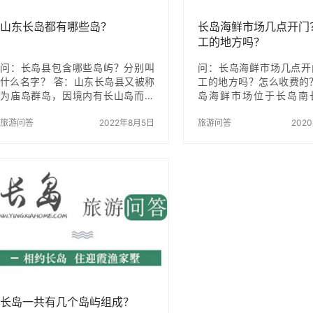
山东长岛都有哪些岛？
长岛海鲜市场几点开门
工的地方吗？
问：长岛县包含哪些岛屿？分别叫
问：长岛海鲜市场几点开
什么名字？ 答：山东长岛县又被称
工的地方吗？怎么收费的
为庙岛群岛，因境内有长山岛而得
岛海鲜市场位于长岛南
名，原山东省烟台市下辖县。长岛
城，这里的海鲜市场早上
县位于胶东、辽东半岛之间，黄渤
旅游问答
2022年8月5日
业，一直到晚上7点，海
旅游问答
202
海交汇处，地处环渤海经济圈的连
加工的店铺，一般价位在蒸
接带，是山东省唯一的海岛县。长
20元左右，根据每种海
岛县由32个岛屿组成，其中有居民
有所差别，具体可到店参
岛10个。岛陆面积56.8平方公里，
以买回来海鲜在渔家加工
海域面积3541平方公里，海岸线
要提前跟当地渔家联系。
187.8公里。 长岛包含的哪32个岛
渔家介绍
屿？ 长岛的32个岛中，无人居
住的岛屿比较多，仅仅有十个有人
居住的岛屿分别为：南长山岛、北
长山岛、庙岛、小黑山岛、大黑山
岛、砣矶岛、小钦岛、大钦岛…
长岛一共有几个岛屿组成？