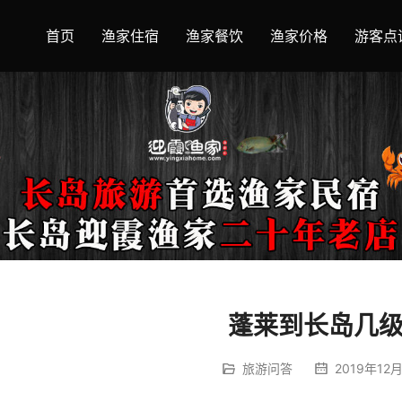
首页
渔家住宿
渔家餐饮
渔家价格
游客点
蓬莱到长岛几
旅游问答
2019年12月