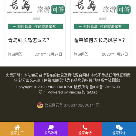
青岛到长岛怎么去？
蓬莱如何去长岛风景区？
旅游问答
2019年12月27日
旅游问答
2023年1月27日
免责声明：本站会员自行发布的信息及资讯源自网络,本站不承担任何保证和责
任!部分图文来源于网络,如果您认为有损您的权益,请联系本站删除！
Copyright © 2020 YINGXIAHOME 版权所有
鲁ICP备17056290
号-1
Powered by yingxia |SiteMap
鲁公网安备 37063402000141号
渔家主页
长岛攻略
渔家电话
渔家微信