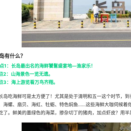
岛有什么？
点1：长岛最出名的海鲜饕鬄盛宴地—渔家乐！
点2：山海景色一览无遗。
点3：海上游览看万鸟齐翔。
长岛吃海鲜可是太方便了！尤其是处于清明和五一这个时节，到
、海螺、扇贝、海虹、牡蛎、特色焖鱼……这些海鲜大咖伺候着
吃了。鲜美的墨绿色的海菜，掺杂切丁的猪肉，加点虾皮？用半