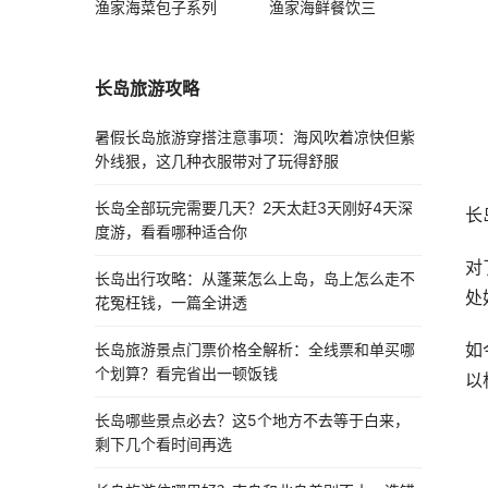
渔家海菜包子系列
渔家海鲜餐饮三
长岛旅游攻略
暑假长岛旅游穿搭注意事项：海风吹着凉快但紫
外线狠，这几种衣服带对了玩得舒服
长岛全部玩完需要几天？2天太赶3天刚好4天深
长
度游，看看哪种适合你
对
长岛出行攻略：从蓬莱怎么上岛，岛上怎么走不
处
花冤枉钱，一篇全讲透
如
长岛旅游景点门票价格全解析：全线票和单买哪
个划算？看完省出一顿饭钱
以
长岛哪些景点必去？这5个地方不去等于白来，
剩下几个看时间再选