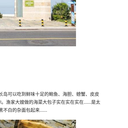
长岛可以吃到鲜味十足的鲍鱼、海胆、螃蟹、皮皮
你。渔家大嫂做的海菜大包子实在实在实在……是太
黑不白的杂面包起来……