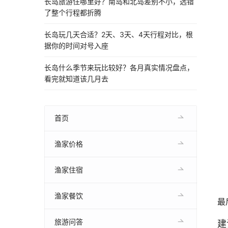
长岛旅游住哪里好？南岛和北岛差别不小，选错
了整个行程都折腾
长岛玩几天合适？2天、3天、4天行程对比，根
据你的时间对号入座
长岛什么季节来玩比较好？各月真实情况盘点，
看完就知道该几月去
首页
渔家价格
渔家住宿
渔家餐饮
最
旅游问答
建