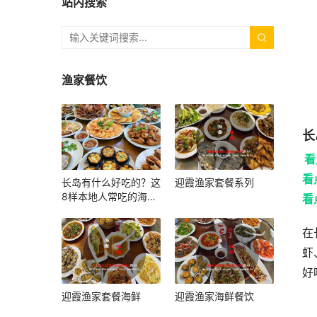
站内搜索
渔家餐饮
长
看
看
长岛有什么好吃的？这
迎霞渔家套餐系列
8样本地人常吃的海鲜
看
和小吃，上岛照着吃就
对了
在
虾
好
迎霞渔家套餐海鲜
迎霞渔家海鲜餐饮