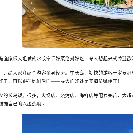
岛渔家乐大姐做的水饺拿手好菜绝对好吃，令人想起来就馋涎欲
了，给大家介绍个游客亲身经历。在长岛，勤快的游客一定要赶
好了，可以跟在她们后面——最大的好处是卖海货贼便宜！
今的长岛饭店很多，火锅店、烧烤店、海鲜店等配套完善，大超
根据自己的兴趣选购~