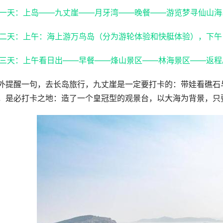
一天：上岛——九丈崖——月牙湾——晚餐——游览梦寻仙山海
二天：上午：海上游万鸟岛（分为游轮体验和快艇体验），下午
三天：上午看日出——早餐——烽山景区——林海景区——返程
外提醒一句，去长岛旅行，九丈崖是一定要打卡的：带娃看礁石
，是必打卡之地：造了一个皇冠型的观景台，以大海为背景，只