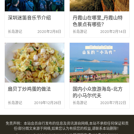
深圳迷笛音乐节介绍
丹霞山在哪里_丹霞山特
色景点有哪些？
长岛游记
2020年2月8日
长岛游记
2020年2月14日
扇贝丁炒鸡蛋的做法
国内小众旅游海岛-北方
的小马尔代夫
长岛游记
2019年12月26日
长岛游记
2020年7月22日
免责声明：本站会员自行发布的信息及资讯源自网络,本站不承担任何保证和责
任!部分图文来源于网络,如果您认为有损您的权益,请联系本站删除！