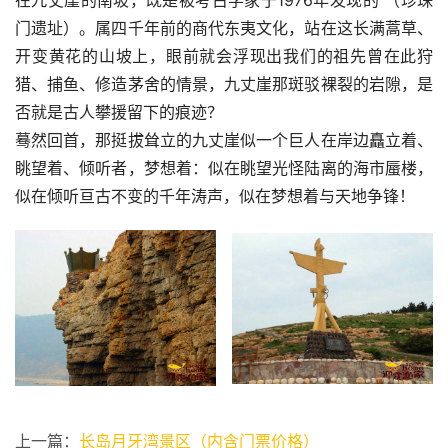
在九丈崖的南坡，既是被考古学家于1976年发现的 （珍珠
门遗址）。属四千年前的商代东夷文化，站在这长满蒿草、
开变黄花的山坡上，眼前就会浮现出我们的祖先曾在此狩
猎、捕鱼、修造茅舍的情景，九丈崖那斑驳裸裂的岩隙，是
否就是古人攀援留下的痕迹？
蓦然回首，那挺拔耸立的九丈崖似一个巨人在岸边矗立着、
眺望着、倾听者，梦想着：似在眺望光怪陆离的海市蜃楼，
似在倾听亘古不变的千年涛声，似在梦想着与天地争锋！
上一篇：
长岛月牙湾景区（内含门票价格）