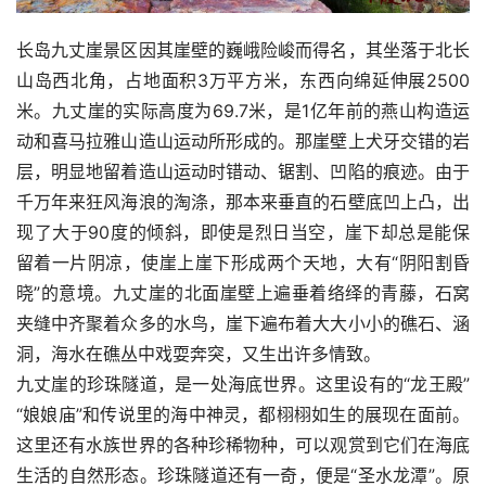
长岛九丈崖景区因其崖壁的巍峨险峻而得名，其坐落于北长
山岛西北角，占地面积3万平方米，东西向绵延伸展2500
米。九丈崖的实际高度为69.7米，是1亿年前的燕山构造运
动和喜马拉雅山造山运动所形成的。那崖壁上犬牙交错的岩
层，明显地留着造山运动时错动、锯割、凹陷的痕迹。由于
千万年来狂风海浪的淘涤，那本来垂直的石壁底凹上凸，出
现了大于90度的倾斜，即使是烈日当空，崖下却总是能保
留着一片阴凉，使崖上崖下形成两个天地，大有“阴阳割昏
晓”的意境。九丈崖的北面崖壁上遍垂着络绎的青藤，石窝
夹缝中齐聚着众多的水鸟，崖下遍布着大大小小的礁石、涵
洞，海水在礁丛中戏耍奔突，又生出许多情致。
九丈崖的珍珠隧道，是一处海底世界。这里设有的“龙王殿”
“娘娘庙”和传说里的海中神灵，都栩栩如生的展现在面前。
这里还有水族世界的各种珍稀物种，可以观赏到它们在海底
生活的自然形态。珍珠隧道还有一奇，便是“圣水龙潭”。原