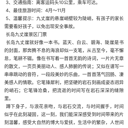
 3、交通指南：离客运码头10公里，乘车可达。
 4、最佳旅游时间：4月～11月
 5、温馨提示：九丈崖的悬崖峭壁较为陡峭，有孩子的家长
需要看好孩子，以免出现安全事故。
 长岛九丈崖景区门票
 长岛九丈崖就好像一本书。蓝天、白云、碧海、陡崖是书
的封面，那奔腾不息的海浪却似一支笔，从古至今，毫不懈
怠，笔耕不辍。像在书写着一首首无韵的诗词，一片片无章
的散文，一页页美丽动人、感人肺腑的传说；又似在谱写一
串串跳动的音符，一段段美妙的乐曲，一首首荡气回肠、凄
美感人的情歌。它笔锋犀利，把坚硬的岩石刻画成姿态迥异
的峭石；它笔锋沧桑，把流逝的时间写在岩石深深的缝隙
里。
 蹲下身子，与浪花亲吻，与岩石交流，与时间握手，时间
似乎在此刻凝固，这一刻，我们能深深感受到时间带来的片
刻温馨，感受大自然的博大与爱抚，生活中的繁杂，人世间