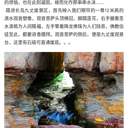
的烦恼，也在此刻凝固，继而化作那串串水沫…….
 踏进长岛九丈崖景区，首先映入我们眼帘的一尊12米高的
滴水观音塑像，观音菩萨头顶佛冠，脚踏莲花，右手握着圣
水滴瓶为人间赐福，左手擎着降龙佛珠为人们除恶，佛教信
徒至此，都要进香膜拜。观音菩萨的侧后，便是九丈崖观景
台，这里有石级可直通崖底。。。