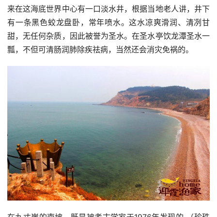
来在这海底世界中心有一口淡水井，根据当地老人讲，井下
有一条黑色蛟龙盘卧，常年喷水。这水凉爽滑润、清冽甘
甜，无任何杂质，因此被誉为圣水。在圣水亭饮龙潭圣水一
瓢，不但可清肠润肺除疾祛病，当然还会消灾免祸的。