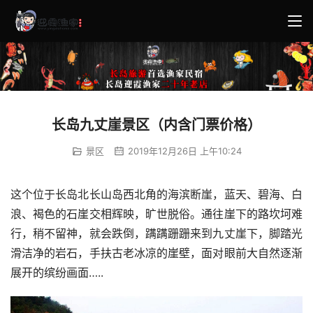
长岛九丈崖景区（内含门票价格）
景区
2019年12月26日 上午10:24
这个位于长岛北长山岛西北角的海滨断崖，蓝天、碧海、白
浪、褐色的石崖交相辉映，旷世脱俗。通往崖下的路坎坷难
行，稍不留神，就会跌倒，蹒蹒跚跚来到九丈崖下，脚踏光
滑洁净的岩石，手扶古老冰凉的崖壁，面对眼前大自然逐渐
展开的缤纷画面…..