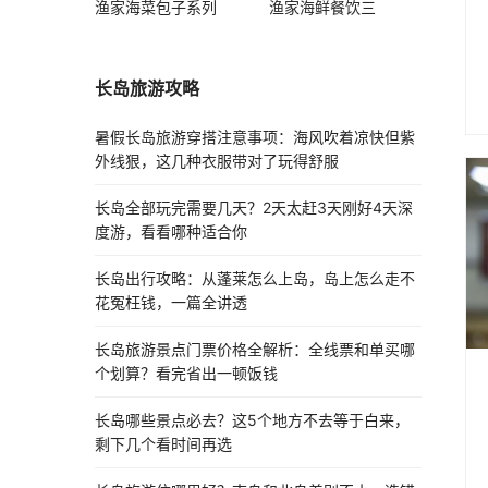
渔家海菜包子系列
渔家海鲜餐饮三
长岛旅游攻略
暑假长岛旅游穿搭注意事项：海风吹着凉快但紫
外线狠，这几种衣服带对了玩得舒服
长岛全部玩完需要几天？2天太赶3天刚好4天深
度游，看看哪种适合你
长岛出行攻略：从蓬莱怎么上岛，岛上怎么走不
花冤枉钱，一篇全讲透
长岛旅游景点门票价格全解析：全线票和单买哪
个划算？看完省出一顿饭钱
长岛哪些景点必去？这5个地方不去等于白来，
剩下几个看时间再选