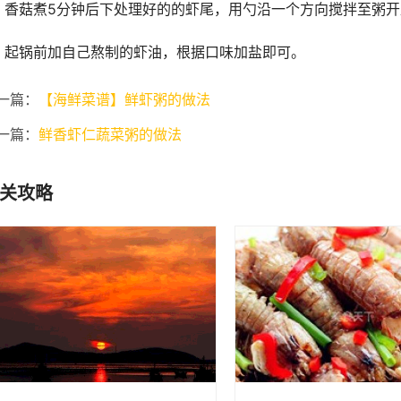
、香菇煮5分钟后下处理好的的虾尾，用勺沿一个方向搅拌至粥
、起锅前加自己熬制的虾油，根据口味加盐即可。
一篇：
【海鲜菜谱】鲜虾粥的做法
一篇：
鲜香虾仁蔬菜粥的做法
关攻略