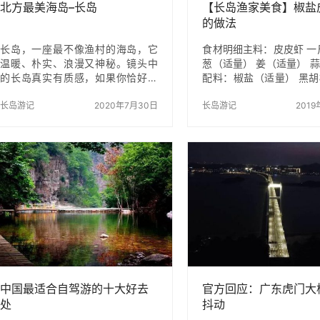
北方最美海岛–长岛
【长岛渔家美食】椒盐
的做法
长岛，一座最不像渔村的海岛，它
食材明细主料：皮皮虾 一
温暖、朴实、浪漫又神秘。镜头中
葱（适量） 姜（适量） 
的长岛真实有质感，如果你恰好在
配料：椒盐（适量） 黑
风景中，那么你与小岛的故事将从
量）椒盐皮皮虾的做法步
这里就开始…在长岛除了逛景区，
长岛游记
2020年7月30日
皮虾的做法步骤：1皮皮
长岛游记
2019
我还要拍出文艺的照片，抖音小视
里洗净，沥干水分。 椒
频，体验刺激的海上项目，而这里
做法步骤：2葱切段、姜
的夜晚，有静谧的一面，也有属于
碎 椒盐皮皮虾的做法步
它的精彩。 关于长岛 被誉为“中国
倒入2/3满的山茶油，大
最美十大海岛”之一的长岛坐落在胶
至八成热 椒盐皮皮虾的
东、辽东半岛之间，位于黄渤海交
4倒入沥干水的皮皮虾 
汇处，由32个岛屿组成，山中有
的做法步骤：5油炸30s
水，水中有山，山水相映是大自然
椒盐皮皮虾的做法步骤：
给予的32颗苍翠如黛的明珠。这里
火，将油温重新加热到八
还保留了纯原生态渔村的样貌，岛
之前捞出的皮皮虾复炸1
上的渔民淳朴、海水特别清澈、天
用 椒盐皮皮虾…
空很蓝，是度…
中国最适合自驾游的十大好去
官方回应：广东虎门大
处
抖动