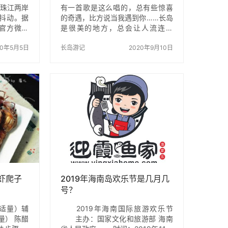
接珠江两岸
有一首歌是这么唱的，总有些惊喜
抖动。据
的奇遇，比方说当我遇到你……长岛
官方微博
是很美的地方，总会让人流连忘
实施双向
返。 初来长岛，我是九月份去的，
由于虎门大
20年5月5日
这个时候的天气白天适合穿单件长
长岛游记
2020年9月10日
，振幅较
袖服，去海边建议带一个帽子去，
适感。为
海风真的大，吹的我头有点疼哈哈
莞两地交
哈哈。 上船之前就要订渔家乐，这
对悬索桥
样下船的话是有渔家乐的车来接
天晚上19
的。我们选的是迎霞渔家，渔家住
入虎门大
的环境挺好，而且离九丈崖景点非
辆正在有
常近，渔家乐的老板也是很热情
桥桥面仍
的，做的菜的味道也是很好，特别
频可以清
是螃蟹特别嫩，菜量也不少，给老
记者了解，
板点赞！吃完午饭我们去了大黑山
运输厅商
岛和庙岛，票是从渔家买的，…
虾爬子
2019年海南岛欢乐节是几月几
号？
适量）辅
2019年海南国际旅游欢乐节
量） 陈醋
主办：国家文化和旅游部 海南