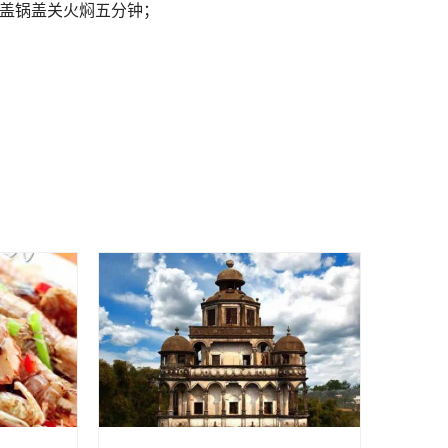
开盖锅盖关火焖五分钟；