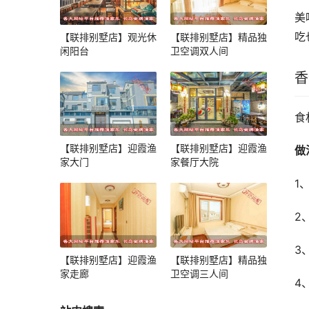
美
吃
【联排别墅店】观光休
【联排别墅店】精品独
闲阳台
卫空调双人间
香
食
【联排别墅店】迎霞渔
【联排别墅店】迎霞渔
做
家大门
家餐厅大院
1
2
3
【联排别墅店】迎霞渔
【联排别墅店】精品独
家走廊
卫空调三人间
4