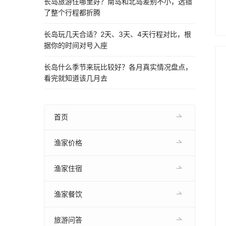
长岛旅游住哪里好？南岛和北岛差别不小，选错
了整个行程都折腾
长岛玩几天合适？2天、3天、4天行程对比，根
据你的时间对号入座
长岛什么季节来玩比较好？各月真实情况盘点，
看完就知道该几月去
首页
渔家价格
渔家住宿
渔家餐饮
旅游问答