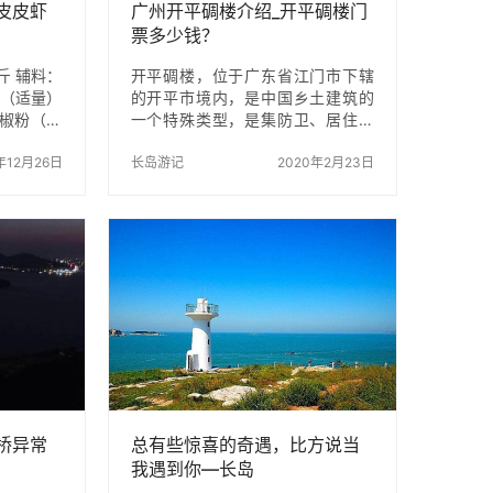
皮皮虾
广州开平碉楼介绍_开平碉楼门
票多少钱？
斤 辅料：
开平碉楼，位于广东省江门市下辖
蒜（适量）
的开平市境内，是中国乡土建筑的
胡椒粉（适
一个特殊类型，是集防卫、居住和
骤 椒盐皮
中西建筑艺术于一体的多层塔楼式
虾放在清水
年12月26日
建筑，其特色是中西合璧的民居，
长岛游记
2020年2月23日
盐皮皮虾的
有古希腊、古罗马及伊斯兰等风格
切片、蒜拍
多种。 2001年6月25日，被国务院
骤：3锅中
批准列入第五批全国重点文物保护
火加热油温
单位名单。 2007年6月28日，“开
做法步骤：
平碉楼与古村落”申请世界文化遗产
椒盐皮皮虾
项目在新西兰第31届世界遗产大会
后全部捞出
上获得通过，正式列入《世界遗产
6再开大
名录》，成为中国第35处世界遗
成热，将
产，中国由此诞生了首个华侨文化
分钟捞出备
的世界遗产项目。 景点门票信息
地址：广东省江门市下辖的…
桥异常
总有些惊喜的奇遇，比方说当
我遇到你—长岛