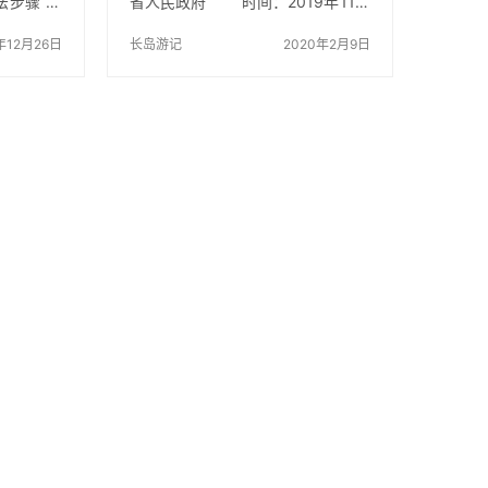
法步骤 水
省人民政府 时间：2019年11月
虾爬子用刷
22日-2019年12月31日 主会
子的做法步
年12月26日
场：海口 分会场：三亚、儋
长岛游记
2020年2月9日
水加入姜片
州、琼海、万宁、陵水 作为海南国
放入虾爬
际旅游消费年的重要活动，本届欢
步骤：3待
乐节以“宣传旅游新业态、营销旅游
变色熟透
新产品、推出旅游新线路、创造旅
法步骤：4
游新效应”为核心，以“提高旅文结合
把虾爬子
度、提高国际化水平、提高民众参
数第二节
与度、提高市场影响力”为目标，重
子肉就剥
点突出海南文化内涵及艺术特色，
吃或直接
并将通过重点举办5个展会、2个论
步骤：5成
坛、7项赛事，推出六大主题线路等
子买的时候
举措，深挖展…