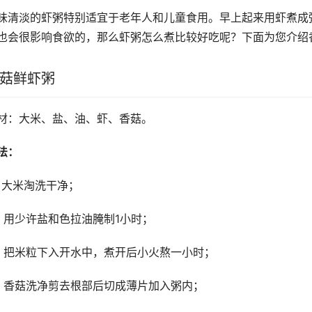
味清淡的虾粥特别适宜于老年人和儿童食用。早上起来用虾煮成
也会很影响食欲的，那么虾粥怎么煮比较好吃呢？下面为您介绍
菇鲜虾粥
材：大米、盐、油、虾、香菇。
法：
、大米淘洗干净；
、用少许盐和色拉油腌制1小时；
、把米粒下入开水中，煮开后小火熬一小时；
、香菇洗净剪去根部后切成薄片加入粥内；