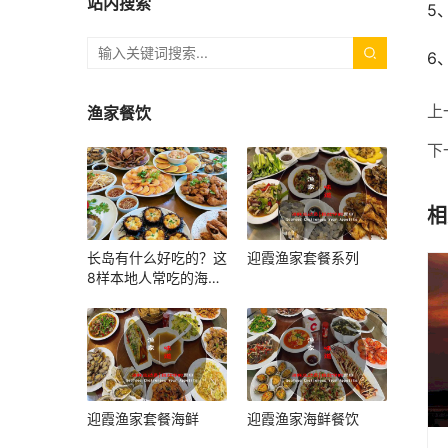
站内搜索
5
6
上
渔家餐饮
下
相
长岛有什么好吃的？这
迎霞渔家套餐系列
8样本地人常吃的海鲜
和小吃，上岛照着吃就
对了
迎霞渔家套餐海鲜
迎霞渔家海鲜餐饮