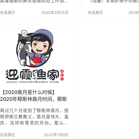
病毒感染的肺炎疫情防控工作领导
（适量）水煮虾爬子的做
小组日前下发通知称，全省各级各
煮虾爬子的做法步骤：1
类学校在3月1日之后有序开学，具
长岛游记
2020年2月23日
子清洗干净。 水煮虾爬
长岛游记
2019
体开学时间视疫情防控情况，经科
骤：2煮锅中放足够量的
学评估后再行确定。 通知指出，各
和少许料酒，待水开后
地、各级各类学校(含幼儿园，下
子。 水煮虾爬子的做法
同)、各单位要扎实做好开学前各项
水再次沸腾，煮至虾爬子
准备工作。 一是认真谋划开学时
即可。 水煮虾爬子的做
间。全省各级各类学校在3月1日之
我们家吃虾爬子是用剪刀
后有序开学，具体开学时间视疫情
两边剪掉，然后从尾巴倒
防控情况，经科学评估后再行确
皮那里掀起，完整的虾爬
定。 二是积极做好开学前网络教学
出来了，一般沾食陈醋来
工作。在延迟开学期间，各地、各
吃。 水煮虾爬子的做法
级各类学校要做好网络教学工作，
品图 小窍门 1、虾爬
做到“延…
要…
【2020斋月是什么时候】
2020年穆斯林斋月时间，穆斯
林斋月吃什么
再过几个月就到了穆斯林斋月，按
照伊斯兰教教义，斋月是伟大、喜
庆、吉祥和尊贵的月份。那么，
2020斋月是什么时候？穆斯林斋月
吃什么？2020穆斯林斋月几点封
长岛游记
2020年1月9日