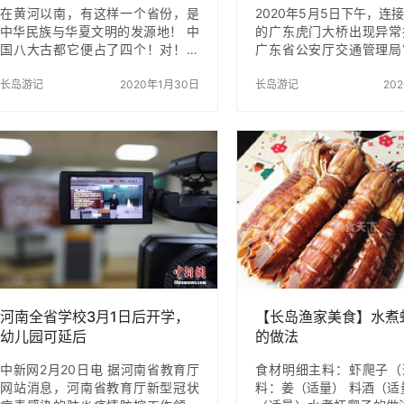
在黄河以南，有这样一个省份，是
2020年5月5日下午，连
中华民族与华夏文明的发源地！ 中
的广东虎门大桥出现异常
国八大古都它便占了四个！对！这
广东省公安厅交通管理局
里就是河南！ 走进河南，你会发
通报称，目前，虎门大桥
现： 这里不止古城开封、洛阳牡
长岛游记
2020年1月30日
全封闭。 记者了解到，
长岛游记
20
丹、龙门石窟、嵩山少林外 河南历
桥悬索桥桥面晃动比较大
史人文和自然风景众多 下面为大家
为明显，对行车造成不舒
准备了10个人少景美的小众旅行地
保障通行安全，广州、东
细数一下这10个地方 你究竟去过几
警已采取交通管制措施，
个? 三门峡 仰韶大峡谷 仰韶大峡谷
双向交通全封闭。 截止今
现有着举世闻名的仰韶文化，险、
时左右，虎门南面大道转
奇、幽、雄为特点，受到了广大游
桥方向已经封闭，路面车
客的青睐。仙峡绝崖对峙，瀑流飞
序疏导。大桥封闭后，大
溅；神龟峡潭泉相连，群峰竞秀，
有抖动现象出现，监控视
可在峡谷内筏舟，风景秀美如画；
晰看到桥面起伏。 另据
龙虎峡古木遍布，曲径通幽，苑
广东海事局与广东省交通
如…
定，已…
河南全省学校3月1日后开学，
【长岛渔家美食】水煮
幼儿园可延后
的做法
中新网2月20日电 据河南省教育厅
食材明细主料：虾爬子（
网站消息，河南省教育厅新型冠状
料：姜（适量） 料酒（适