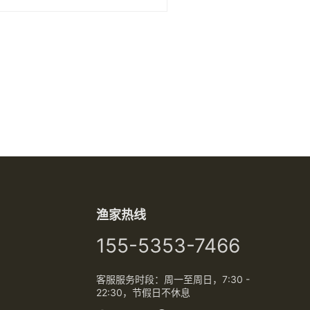
斋？ 2020斋月是什么时候？ 斋月
是指伊斯兰历的9月，阿拉伯语叫
“拉马丹”。今年的斋月将于阳历的4
月24日既农历四月初二入斋节，阳
历5月24日也就是农历闰四月初二
开斋节 。 对于世界上十多亿穆斯林
教徒来说，斋月是一年当中最圣洁
的一月。传说真主安拉是在这个月
把《古兰经降给穆斯林的，真主的
使者穆罕默德也说：“拉马丹月是安
拉的月份，它贵过一年中的任…
渔家热线
155-5353-7466
客服服务时段：周一至周日，7:30 -
22:30，节假日不休息