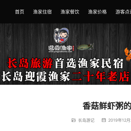
首页
渔家住宿
渔家餐饮
渔家价格
游客点
香菇鲜虾粥
长岛游记
2019年12月